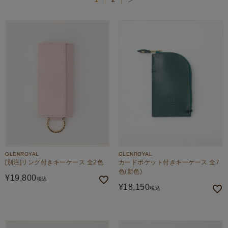
1
2
価格が高い順
価格が安い順
GLENROYAL
GLENROYAL
[別注]リング付きキーケース 全2色
カードポケット付きキーケース 全7
色(新色)
¥
19,800
税込
¥
18,150
税込