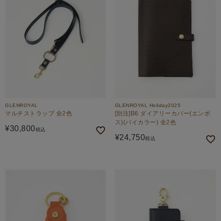
GLENROYAL
GLENROYAL Holiday2025
マルチストラップ 全2色
[別注]B6 ダイアリーカバー(エンボ
ス)(バイカラー) 全2色
¥
30,800
税込
¥
24,750
税込