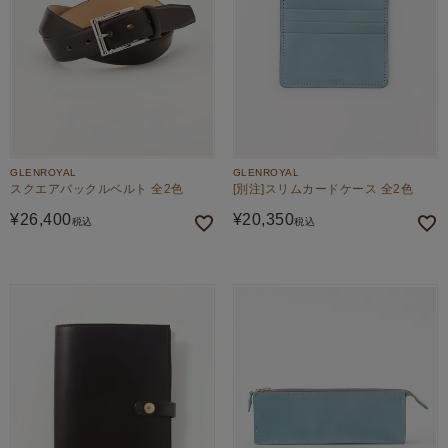
GLENROYAL
GLENROYAL
スクエアバックルベルト 全2色
[別注]スリムカードケース 全2色
¥
26,400
¥
20,350
税込
税込