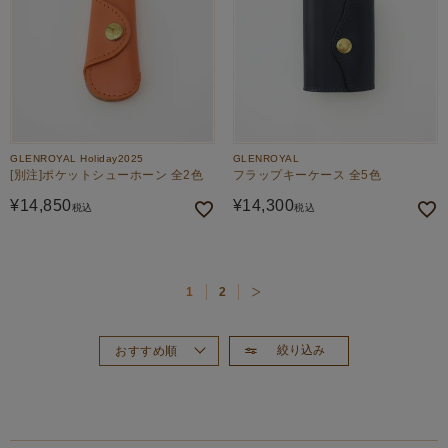
GLENROYAL Holiday2025
GLENROYAL
[別注]ポケットシューホーン 全2色
フラップキーケース 全5色
¥
14,850
¥
14,300
税込
税込
1
2
絞り込み
おすすめ順
新着順
価格が高い順
価格が安い順