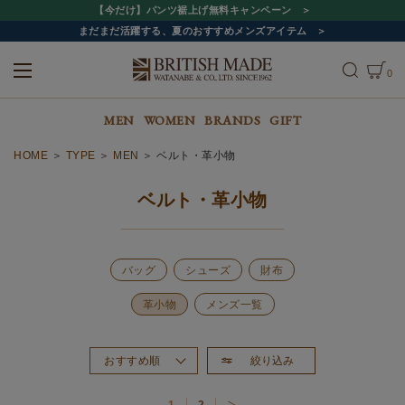
【今だけ】パンツ裾上げ無料キャンペーン
まだまだ活躍する、夏のおすすめメンズアイテム
0
ALL
MEN
WOMEN
MEN
WOMEN
BRANDS
GIFT
HOME
TYPE
MEN
ベルト・革小物
ベルト・革小物
バッグ
シューズ
財布
革小物
メンズ一覧
絞り込み
おすすめ順
新着順