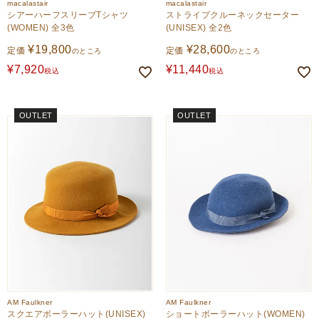
macalastair
macalastair
シアーハーフスリーブTシャツ
ストライプクルーネックセーター
(WOMEN) 全3色
(UNISEX) 全2色
¥
19,800
¥
28,600
定価
定価
のところ
のところ
¥
7,920
¥
11,440
税込
税込
OUTLET
OUTLET
AM Faulkner
AM Faulkner
スクエアボーラーハット(UNISEX)
ショートボーラーハット(WOMEN)