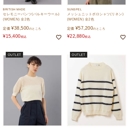
BRITISH MADE
SUNSPEL
セレモニーパンツ(バルキーウール)
メッシュニットポロシャツ(リネン)
(WOMEN) 全2色
(WOMEN) 全2色
¥
38,500
¥
57,200
定価
定価
のところ
のところ
¥
15,400
¥
22,880
税込
税込
OUTLET
OUTLET