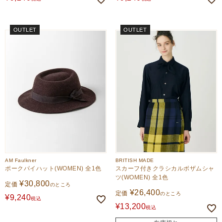
OUTLET
OUTLET
AM Faulkner
BRITISH MADE
ポークパイハット(WOMEN) 全1色
スカーフ付きクラシカルボザムシャ
ツ(WOMEN) 全1色
¥
30,800
定価
のところ
¥
26,400
定価
のところ
¥
9,240
税込
¥
13,200
税込