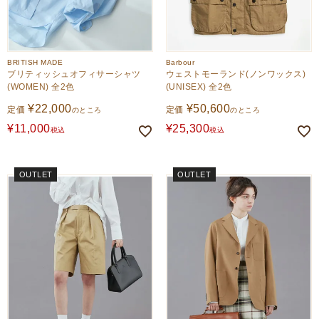
BRITISH MADE
Barbour
ブリティッシュオフィサーシャツ
ウェストモーランド(ノンワックス)
(WOMEN) 全2色
(UNISEX) 全2色
¥
22,000
¥
50,600
定価
定価
のところ
のところ
¥
11,000
¥
25,300
税込
税込
OUTLET
OUTLET