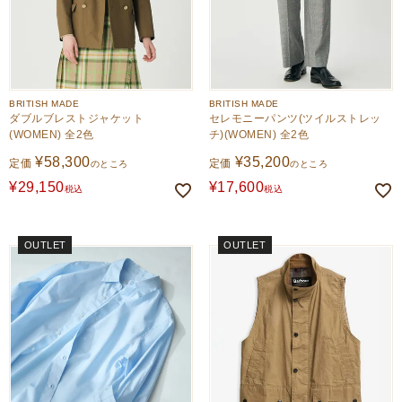
BRITISH MADE
BRITISH MADE
ダブルブレストジャケット
セレモニーパンツ(ツイルストレッ
(WOMEN) 全2色
チ)(WOMEN) 全2色
¥
58,300
¥
35,200
定価
定価
のところ
のところ
¥
29,150
¥
17,600
税込
税込
OUTLET
OUTLET