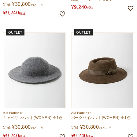
¥
30,800
定価
のところ
¥
9,240
税込
¥
9,240
税込
OUTLET
OUTLET
AM Faulkner
AM Faulkner
キャペリンハット(WOMEN) 全1色
ポークパイハット(WOMEN) 全1色
¥
30,800
¥
30,800
定価
定価
のところ
のところ
¥
9,240
¥
9,240
税込
税込