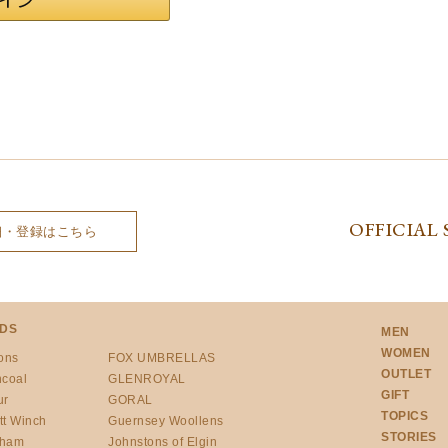
OFFICIAL 
細・登録はこちら
DS
MEN
WOMEN
ons
FOX UMBRELLAS
OUTLET
ncoal
GLENROYAL
GIFT
ur
GORAL
TOPICS
tt Winch
Guernsey Woollens
STORIES
gham
Johnstons of Elgin