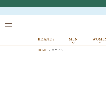
BRANDS
MEN
WOME
ブランドから探す
ALL
MEN
WOMEN
Atkinsons
GORAL
HOME
ログイン
Auchincoal
Guernsey Woollens
Barbour
Johnstons of Elgin
Bennett Winch
JOSEPH CHEANEY
Billingham
macalastair
Bowhill&Elliott
New Balance
BRITISH MADE
PANTHERELLA
Caledoor
REPRODUCTION
OF FOUND
Church’s
SUNSPEL
Clarks