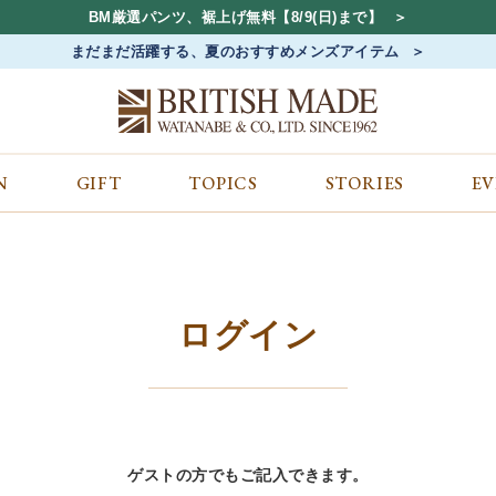
BM厳選パンツ、裾上げ無料【8/9(日)まで】
まだまだ活躍する、夏のおすすめメンズアイテム
N
GIFT
TOPICS
STORIES
E
カテゴリから探す
コンテンツをみる
ALL
ジャケット
GIFT
バッグ
トップス
TOPICS
シューズ
ボトム
STORIES
財布
帽子&アクセサリー
EVENT
ログイン
ベルト・革小物
ケア用品
BLOG
マフラー&ストール
その他
CONCEPT
アウター
SHOP LIST
ゲストの方でもご記入できます。