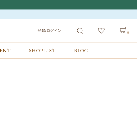
登録/ログイン
0
VENT
SHOP LIST
BLOG
会員サービス
ご利用ガイド/お問合せ
検索
登録/ログイン
ご利用ガイド
カート
お問合せ