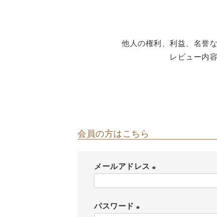
The Edinburgh
corgi
Natural Skincare
DENTS
Zatchels
Drake’s
OUTLET
他人の権利、利益、名誉
FOX UMBRELLAS
レビュー内
GLENROYAL
会員の方はこちら
メールアドレス
(
必
パスワード
須