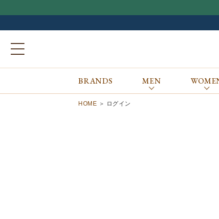
BRANDS
MEN
WOME
ブランドから探す
ALL
MEN
WOMEN
Atkinsons
GORAL
HOME
ログイン
Auchincoal
Guernsey Woollens
Barbour
Johnstons of Elgin
Bennett Winch
JOSEPH CHEANEY
Billingham
macalastair
Bowhill&Elliott
New Balance
BRITISH MADE
PANTHERELLA
Caledoor
REPRODUCTION
OF FOUND
Church’s
SUNSPEL
Clarks