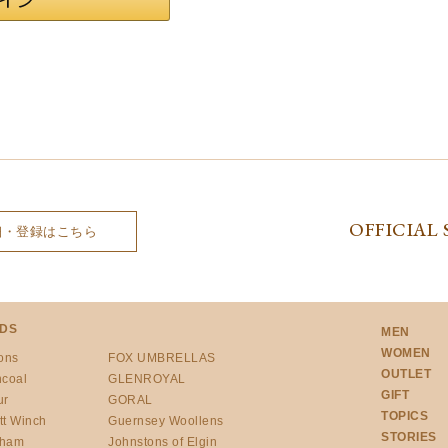
OFFICIAL 
細・登録はこちら
DS
MEN
WOMEN
ons
FOX UMBRELLAS
OUTLET
ncoal
GLENROYAL
GIFT
ur
GORAL
TOPICS
tt Winch
Guernsey Woollens
STORIES
gham
Johnstons of Elgin