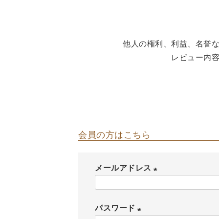
The Edinburgh
corgi
Natural Skincare
DENTS
Zatchels
Drake’s
OUTLET
他人の権利、利益、名誉
FOX UMBRELLAS
レビュー内
GLENROYAL
会員の方はこちら
メールアドレス
(
必
パスワード
須