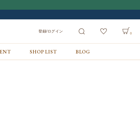
登録/ログイン
0
VENT
SHOP LIST
BLOG
会員サービス
ご利用ガイド/お問合せ
検索
登録/ログイン
ご利用ガイド
カート
お問合せ