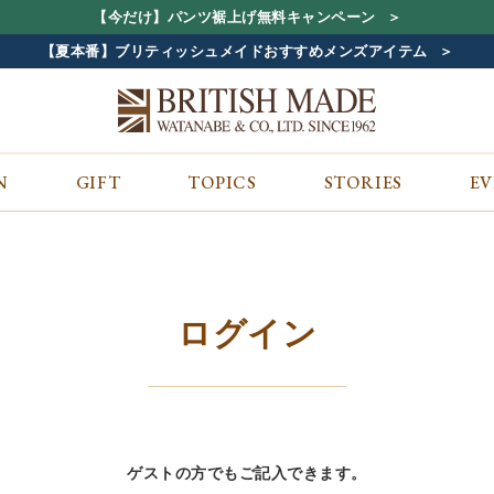
【今だけ】パンツ裾上げ無料キャンペーン
【夏本番】ブリティッシュメイドおすすめメンズアイテム
N
GIFT
TOPICS
STORIES
E
カテゴリから探す
コンテンツをみる
ALL
ジャケット
GIFT
バッグ
トップス
TOPICS
シューズ
ボトム
STORIES
財布
帽子&アクセサリー
EVENT
ログイン
ベルト・革小物
ケア用品
BLOG
マフラー&ストール
その他
CONCEPT
アウター
SHOP LIST
ゲストの方でもご記入できます。