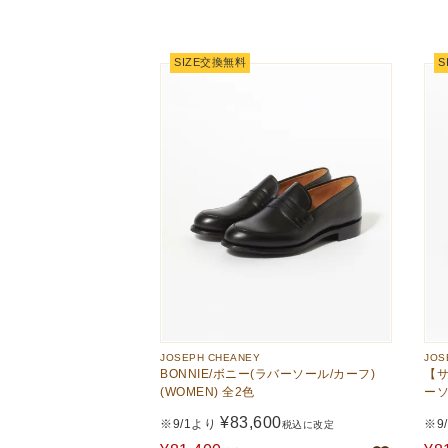
The Edinburgh
corgi
Natural Skincare
DENTS
Zatchels
SIZE交換無料
S
Drake’s
OUTLET
FOX UMBRELLAS
GLENROYAL
JOSEPH CHEANEY
JOS
BONNIE/ボニー(ラバーソール/カーフ)
【サ
(WOMEN) 全2色
ーソ
¥
83,600
※9/1より
※9
税込に改定