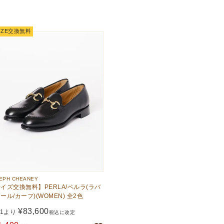
IZE交換無料
EPH CHEANEY
イズ交換無料】PERLA/ペルラ(ラバ
ール/カーフ)(WOMEN) 全2色
¥
83,600
/1より
税込に改定