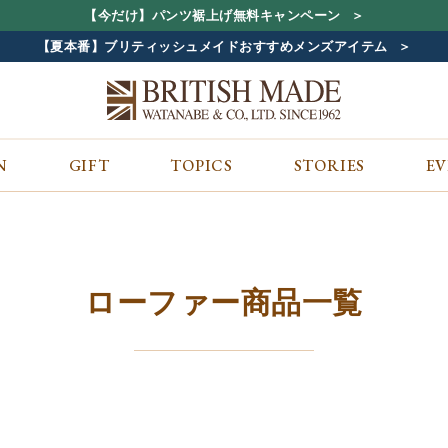
【今だけ】パンツ裾上げ無料キャンペーン
【夏本番】ブリティッシュメイドおすすめメンズアイテム
N
GIFT
TOPICS
STORIES
E
カテゴリから探す
コンテンツをみる
ALL
ジャケット
GIFT
バッグ
トップス
TOPICS
シューズ
ボトム
STORIES
財布
帽子&アクセサリー
EVENT
ローファー商品一覧
ベルト・革小物
ケア用品
BLOG
マフラー&ストール
その他
CONCEPT
アウター
SHOP LIST