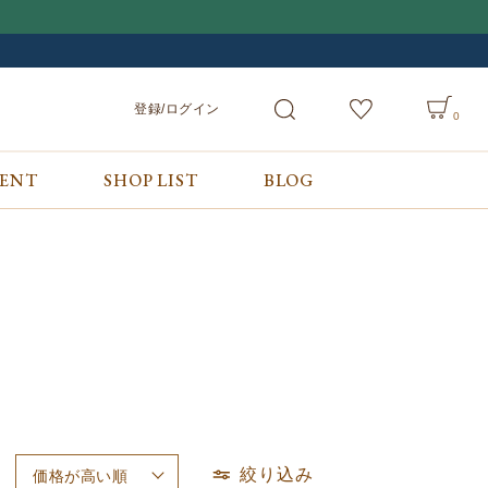
登録/ログイン
0
VENT
SHOP LIST
BLOG
会員サービス
ご利用ガイド/お問合せ
検索
登録/ログイン
ご利用ガイド
カート
お問合せ
絞り込み
価格が高い順