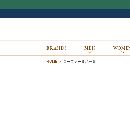
BRANDS
MEN
WOME
ブランドから探す
ALL
MEN
WOMEN
Atkinsons
GORAL
HOME
ローファー商品一覧
Auchincoal
Guernsey Woollens
Barbour
Johnstons of Elgin
Bennett Winch
JOSEPH CHEANEY
Billingham
macalastair
Bowhill&Elliott
New Balance
BRITISH MADE
PANTHERELLA
Caledoor
REPRODUCTION
OF FOUND
Church’s
SUNSPEL
Clarks