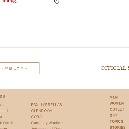
1,400
税込
OFFICIAL 
細・登録はこちら
DS
MEN
WOMEN
ons
FOX UMBRELLAS
OUTLET
ncoal
GLENROYAL
GIFT
ur
GORAL
TOPICS
tt Winch
Guernsey Woollens
STORIES