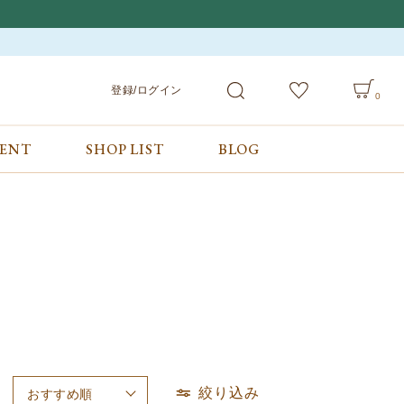
登録/ログイン
0
VENT
SHOP LIST
BLOG
会員サービス
ご利用ガイド/お問合せ
検索
登録/ログイン
ご利用ガイド
カート
お問合せ
絞り込み
おすすめ順