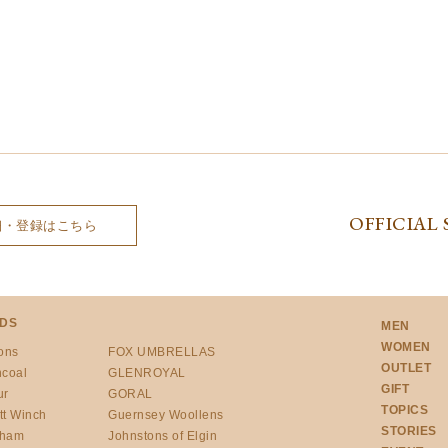
OFFICIAL 
細・登録はこちら
DS
MEN
WOMEN
ons
FOX UMBRELLAS
OUTLET
ncoal
GLENROYAL
GIFT
ur
GORAL
TOPICS
tt Winch
Guernsey Woollens
STORIES
gham
Johnstons of Elgin