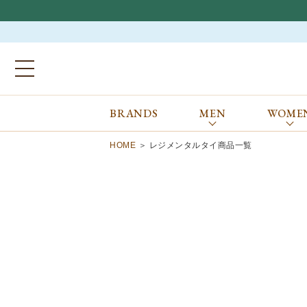
BRANDS
MEN
WOME
ブランドから探す
ALL
MEN
WOMEN
Atkinsons
GORAL
HOME
レジメンタルタイ商品一覧
Auchincoal
Guernsey Woollens
Barbour
Johnstons of Elgin
Bennett Winch
JOSEPH CHEANEY
Billingham
macalastair
Bowhill&Elliott
New Balance
BRITISH MADE
PANTHERELLA
Caledoor
REPRODUCTION
OF FOUND
Church’s
SUNSPEL
Clarks