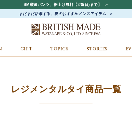
BM厳選パンツ、裾上げ無料【8/9(日)まで】
まだまだ活躍する、夏のおすすめメンズアイテム
N
GIFT
TOPICS
STORIES
E
カテゴリから探す
コンテンツをみる
ALL
ジャケット
GIFT
バッグ
トップス
TOPICS
シューズ
ボトム
STORIES
財布
帽子&アクセサリー
EVENT
レジメンタルタイ商品一覧
ベルト・革小物
ケア用品
BLOG
マフラー&ストール
その他
CONCEPT
アウター
SHOP LIST