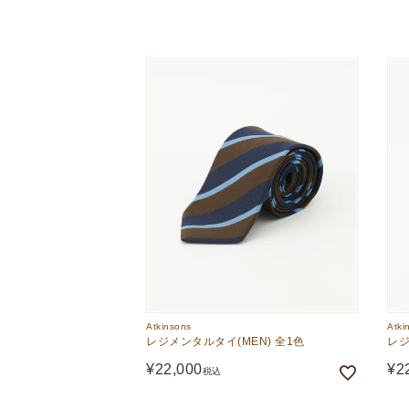
The Edinburgh
corgi
Natural Skincare
DENTS
Zatchels
Drake’s
OUTLET
FOX UMBRELLAS
GLENROYAL
Atkinsons
Atki
レジメンタルタイ(MEN) 全1色
レジ
¥
22,000
¥
2
税込