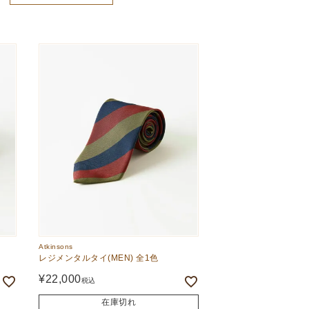
新着順
価格が高い順
価格が安い順
Atkinsons
レジメンタルタイ(MEN) 全1色
¥
22,000
税込
在庫切れ