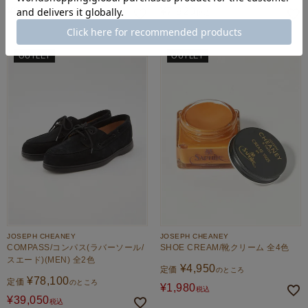
¥
3,850
¥
7,920
税込
税込
OUTLET
OUTLET
JOSEPH CHEANEY
JOSEPH CHEANEY
COMPASS/コンパス(ラバーソール/
SHOE CREAM/靴クリーム 全4色
スエード)(MEN) 全2色
¥
4,950
定価
のところ
¥
78,100
定価
のところ
¥
1,980
税込
¥
39,050
税込