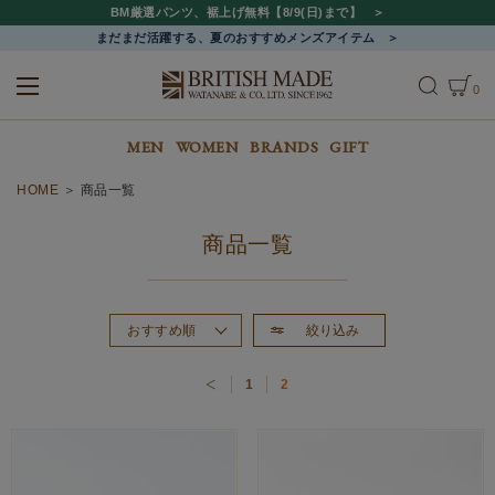
BM厳選パンツ、裾上げ無料【8/9(日)まで】
まだまだ活躍する、夏のおすすめメンズアイテム
0
ALL
MEN
WOMEN
MEN
WOMEN
BRANDS
GIFT
HOME
商品一覧
商品一覧
絞り込み
おすすめ順
新着順
1
2
価格が高い順
価格が安い順