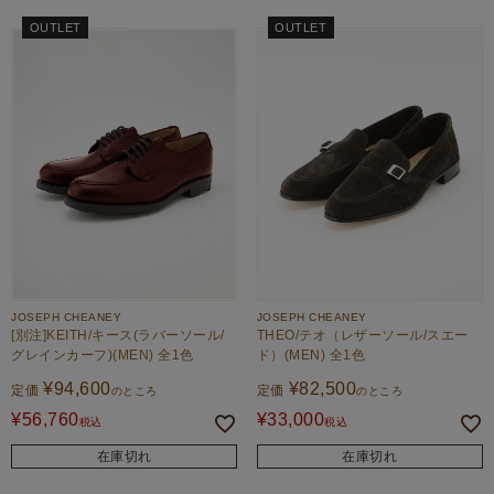
OUTLET
OUTLET
JOSEPH CHEANEY
JOSEPH CHEANEY
[別注]KEITH/キース(ラバーソール/
THEO/テオ（レザーソール/スエー
グレインカーフ)(MEN) 全1色
ド）(MEN) 全1色
¥
94,600
¥
82,500
定価
定価
のところ
のところ
¥
56,760
¥
33,000
税込
税込
在庫切れ
在庫切れ