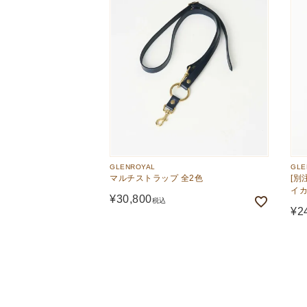
GLENROYAL
GLE
マルチストラップ 全2色
[別
イカ
¥
30,800
税込
¥
2