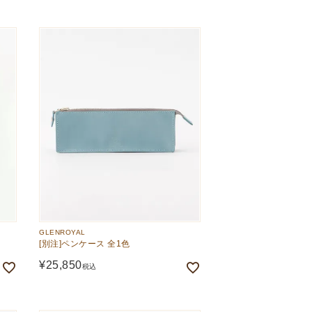
GLENROYAL
[別注]ペンケース 全1色
¥
25,850
税込