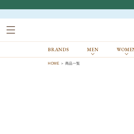
BRANDS
MEN
WOME
ブランドから探す
ALL
MEN
WOMEN
Atkinsons
GORAL
HOME
商品一覧
Auchincoal
Guernsey Woollens
Barbour
Johnstons of Elgin
Bennett Winch
JOSEPH CHEANEY
Billingham
macalastair
Bowhill&Elliott
New Balance
BRITISH MADE
PANTHERELLA
Caledoor
REPRODUCTION
OF FOUND
Church’s
SUNSPEL
Clarks