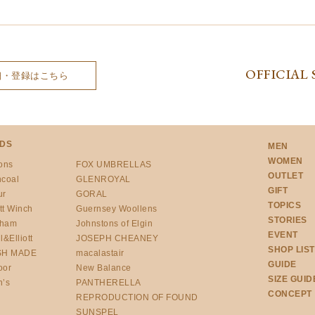
OFFICIAL 
細・登録はこちら
DS
MEN
WOMEN
ons
FOX UMBRELLAS
OUTLET
ncoal
GLENROYAL
GIFT
ur
GORAL
TOPICS
tt Winch
Guernsey Woollens
STORIES
gham
Johnstons of Elgin
EVENT
l&Elliott
JOSEPH CHEANEY
SHOP LIST
SH MADE
macalastair
GUIDE
oor
New Balance
SIZE GUID
h’s
PANTHERELLA
CONCEPT
REPRODUCTION OF FOUND
SUNSPEL