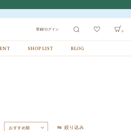
登録/ログイン
0
VENT
SHOP LIST
BLOG
会員サービス
ご利用ガイド/お問合せ
検索
登録/ログイン
ご利用ガイド
カート
お問合せ
絞り込み
おすすめ順