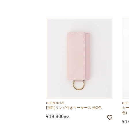
The Edinburgh
corgi
Natural Skincare
DENTS
Zatchels
Drake’s
OUTLET
FOX UMBRELLAS
GLENROYAL
GLENROYAL
GLE
[別注]リング付きキーケース 全2色
カー
色)
¥
19,800
税込
¥
1