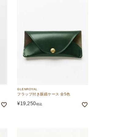
GLENROYAL
フラップ付き眼鏡ケース 全5色
¥
19,250
税込