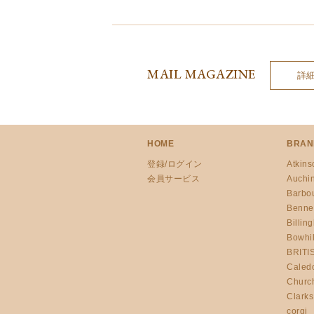
MAIL MAGAZINE
詳
HOME
BRAN
登録/ログイン
Atkins
会員サービス
Auchi
Barbo
Benne
Billin
Bowhil
BRITI
Caled
Churc
Clarks
corgi