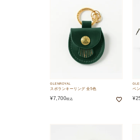
GLENROYAL
GLE
スポランキーリング 全5色
ペン
¥
7,700
¥
2
税込