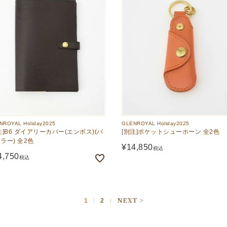
NROYAL Holiday2025
GLENROYAL Holiday2025
注]B6 ダイアリーカバー(エンボス)(バ
[別注]ポケットシューホーン 全2色
ラー) 全2色
¥
14,850
税込
4,750
税込
1
2