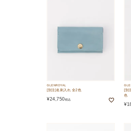
GLENROYAL
GLE
[別注]名刺入れ 全2色
[別
色
¥
24,750
税込
¥
1