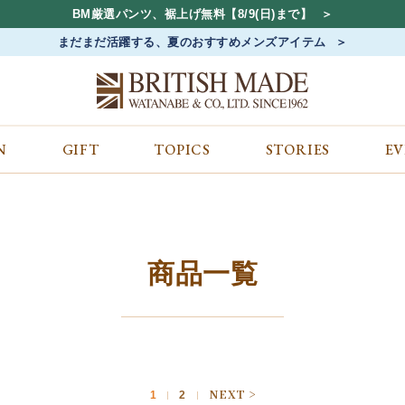
BM厳選パンツ、裾上げ無料【8/9(日)まで】
まだまだ活躍する、夏のおすすめメンズアイテム
N
GIFT
TOPICS
STORIES
E
カテゴリから探す
コンテンツをみる
ALL
ジャケット
GIFT
バッグ
トップス
TOPICS
シューズ
ボトム
STORIES
財布
帽子&アクセサリー
EVENT
商品一覧
ベルト・革小物
ケア用品
BLOG
マフラー&ストール
その他
CONCEPT
アウター
SHOP LIST
1
2