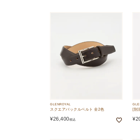
GLENROYAL
GLE
スクエアバックルベルト 全2色
[別
¥
26,400
¥
2
税込