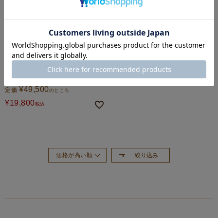
Caledoor
リップストップナイロンブリティッ
シュショートブルゾン(MEN) 全2色
¥
49,500
定価
のところ
¥
19,800
税込
絞り込み
価格が高い順
おすすめ順
新着順
価格が安い順