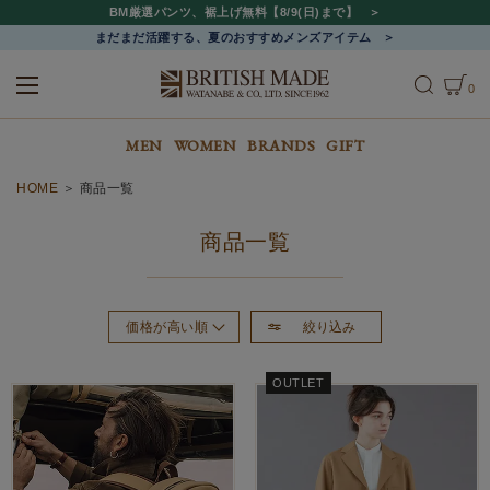
BM厳選パンツ、裾上げ無料【8/9(日)まで】
まだまだ活躍する、夏のおすすめメンズアイテム
0
ALL
MEN
WOMEN
MEN
WOMEN
BRANDS
GIFT
HOME
商品一覧
商品一覧
絞り込み
価格が高い順
おすすめ順
OUTLET
新着順
価格が安い順