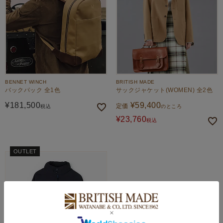
BENNET WINCH
BRITISH MADE
バックパック 全1色
サックジャケット(WOMEN) 全2色
¥
181,500
¥
59,400
定価
税込
のところ
¥
23,760
税込
OUTLET