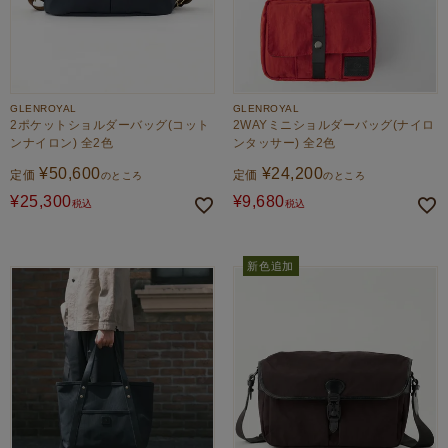
GLENROYAL
GLENROYAL
2ポケットショルダーバッグ(コット
2WAYミニショルダーバッグ(ナイロ
ンナイロン) 全2色
ンタッサー) 全2色
¥
50,600
¥
24,200
定価
定価
のところ
のところ
¥
25,300
¥
9,680
税込
税込
新色追加