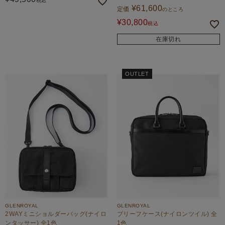
税込
¥
61,600
定価
のところ
¥
30,800
税込
在庫切れ
OUTLET
GLENROYAL
GLENROYAL
2WAYミニショルダーバッグ(ナイロ
ブリーフケース(ナイロンツイル) 全
ンタッサー) 全1色
1色