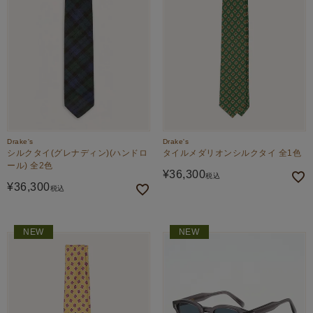
Drake's
Drake's
シルクタイ(グレナディン)(ハンドロ
タイルメダリオンシルクタイ 全1色
ール) 全2色
¥
36,300
税込
¥
36,300
税込
NEW
NEW