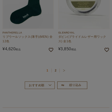
PANTHERELLA
GLENROYAL
リブウールソックス(薄手)(MEN) 全
ダビン(ブライドルレザー用ワック
12色
ス) 全1色
¥
4,620
¥
3,850
税込
税込
1
2
絞り込み
おすすめ順
新着順
価格が高い順
価格が安い順