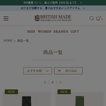
BM厳選パンツ、裾上げ無料【8/9(日)まで】
まだまだ活躍する、夏のおすすめメンズアイテム
0
ALL
MEN
WOMEN
MEN
WOMEN
BRANDS
GIFT
HOME
商品一覧
商品一覧
絞り込み
おすすめ順
新着順
1
2
価格が高い順
価格が安い順
NEW
NEW