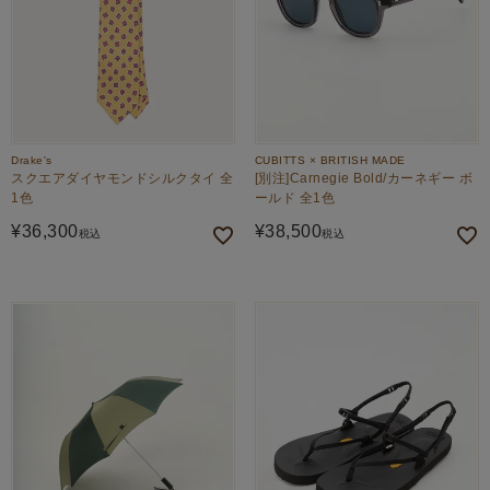
Drake's
CUBITTS × BRITISH MADE
スクエアダイヤモンドシルクタイ 全
[別注]Carnegie Bold/カーネギー ボ
1色
ールド 全1色
¥
36,300
¥
38,500
税込
税込