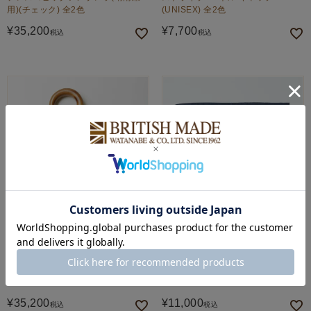
用)(チェック) 全2色
(UNISEX) 全2色
¥
35,200
¥
7,700
税込
税込
FOX UMBRELLAS
BRITISH MADE
テレスコピックアンブレラ(雨用傘)
シスルスカーフ(シルクサテン)
(プレーン)全3色
(WOMEN) 全2色
¥
35,200
¥
11,000
税込
税込