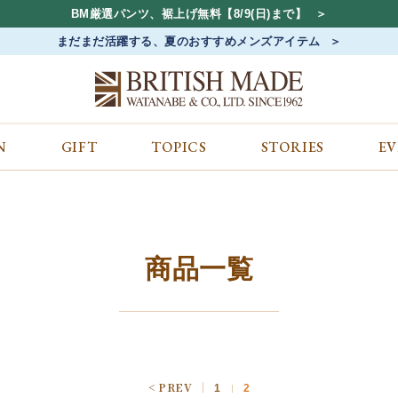
BM厳選パンツ、裾上げ無料【8/9(日)まで】
まだまだ活躍する、夏のおすすめメンズアイテム
N
GIFT
TOPICS
STORIES
E
カテゴリから探す
コンテンツをみる
ALL
ジャケット
GIFT
バッグ
トップス
TOPICS
シューズ
ボトム
STORIES
財布
帽子&アクセサリー
EVENT
商品一覧
ベルト・革小物
ケア用品
BLOG
マフラー&ストール
その他
CONCEPT
アウター
SHOP LIST
1
2