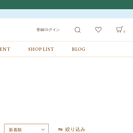
登録/ログイン
0
VENT
SHOP LIST
BLOG
会員サービス
ご利用ガイド/お問合せ
検索
登録/ログイン
ご利用ガイド
カート
お問合せ
絞り込み
新着順