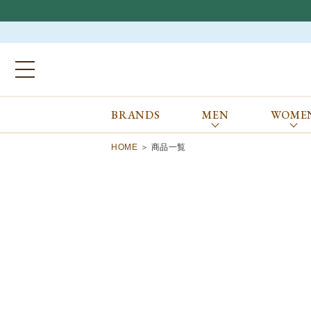
BRANDS
MEN
WOME
ブランドから探す
ALL
MEN
WOMEN
Atkinsons
GORAL
HOME
商品一覧
Auchincoal
Guernsey Woollens
Barbour
Johnstons of Elgin
Bennett Winch
JOSEPH CHEANEY
Billingham
macalastair
Bowhill&Elliott
New Balance
BRITISH MADE
PANTHERELLA
Caledoor
REPRODUCTION
OF FOUND
Church’s
SUNSPEL
Clarks