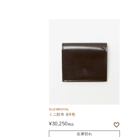
The Edinburgh
corgi
Natural Skincare
DENTS
Zatchels
Drake’s
OUTLET
FOX UMBRELLAS
GLENROYAL
GLENROYAL
ミニ財布 全8色
¥
30,250
税込
在庫切れ