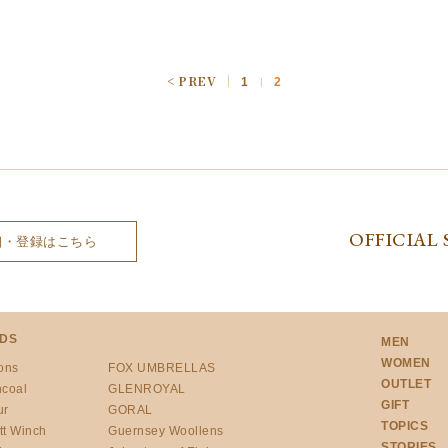
1
2
OFFICIAL 
細・登録はこちら
DS
MEN
WOMEN
ons
FOX UMBRELLAS
OUTLET
ncoal
GLENROYAL
GIFT
ur
GORAL
TOPICS
tt Winch
Guernsey Woollens
STORIES