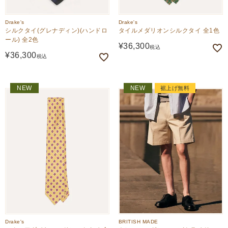
Drake's
Drake's
シルクタイ(グレナディン)(ハンドロ
タイルメダリオンシルクタイ 全1色
ール) 全2色
¥
36,300
税込
¥
36,300
税込
NEW
NEW
裾上げ無料
Drake's
BRITISH MADE