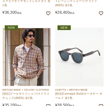
スクエアダイヤモンドシルクタイ 全
トレーニングショーツ/クライド
1色
(MEN) 全2色
¥
36,300
¥
26,400
税込
税込
NEW
NEW
BRITISH MADE × COLONY CLOTHING
CUBITTS × BRITISH MADE
[別注]プールサイドシャツ(マドラス
[別注]Carnegie Bold/カーネギー ボ
チェック)(MEN) 全2色
ールド 全1色
¥
35,200
¥
38,500
税込
税込