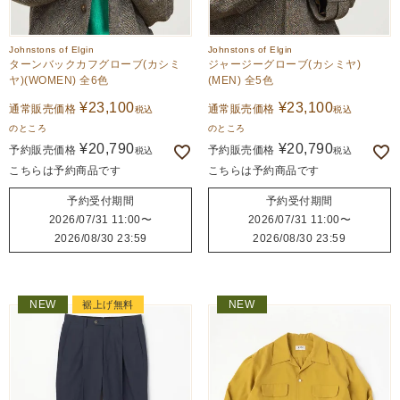
Johnstons of Elgin
Johnstons of Elgin
ターンバックカフグローブ(カシミ
ジャージーグローブ(カシミヤ)
ヤ)(WOMEN) 全6色
(MEN) 全5色
¥
23,100
¥
23,100
通常販売価格
通常販売価格
税込
税込
のところ
のところ
¥
20,790
¥
20,790
予約販売価格
予約販売価格
税込
税込
こちらは予約商品です
こちらは予約商品です
予約受付期間
予約受付期間
2026/07/31 11:00
〜
2026/07/31 11:00
〜
2026/08/30 23:59
2026/08/30 23:59
NEW
NEW
裾上げ無料