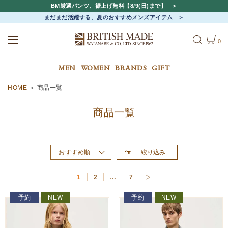
BM厳選パンツ、裾上げ無料【8/9(日)まで】
まだまだ活躍する、夏のおすすめメンズアイテム
0
ALL
MEN
WOMEN
MEN
WOMEN
BRANDS
GIFT
HOME
商品一覧
商品一覧
絞り込み
おすすめ順
新着順
1
2
…
7
価格が高い順
価格が安い順
予約
NEW
予約
NEW