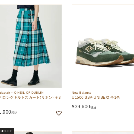
lastair × O'NEIL OF DUBLIN
New Balance
注]ロングキルトスカート(リネン) 全3
U1500 SSP(UNISEX) 全1色
¥
39,600
税込
1,900
税込
UTLET