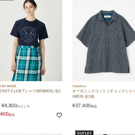
TISH MADE
Caledoor
ICKET CLUB Tシャツ(WOMEN) 全2
オーガニックコットンチェックシャ
(MEN) 全2色
¥
8,800
¥
37,400
価
のところ
税込
,400
税込
OUTLET