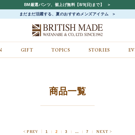
BM厳選パンツ、裾上げ無料【8/9(日)まで】
まだまだ活躍する、夏のおすすめメンズアイテム
N
GIFT
TOPICS
STORIES
E
カテゴリから探す
コンテンツをみる
ALL
ジャケット
GIFT
バッグ
トップス
TOPICS
シューズ
ボトム
STORIES
財布
帽子&アクセサリー
EVENT
商品一覧
ベルト・革小物
ケア用品
BLOG
マフラー&ストール
その他
CONCEPT
アウター
SHOP LIST
1
2
3
…
7