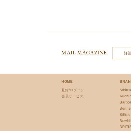
MAIL MAGAZINE
詳
HOME
BRAN
登録/ログイン
Atkins
会員サービス
Auchi
Barbo
Benne
Billin
Bowhil
BRITI