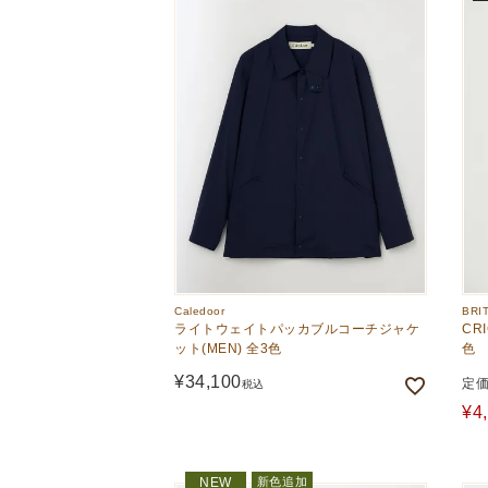
Caledoor
BRI
ライトウェイトパッカブルコーチジャケ
CR
ット(MEN) 全3色
色
¥
34,100
定
税込
¥
4
新色追加
NEW