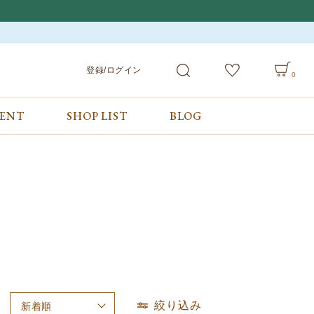
登録/ログイン
0
VENT
SHOP LIST
BLOG
会員サービス
ご利用ガイド/お問合せ
検索
登録/ログイン
ご利用ガイド
カート
お問合せ
絞り込み
新着順