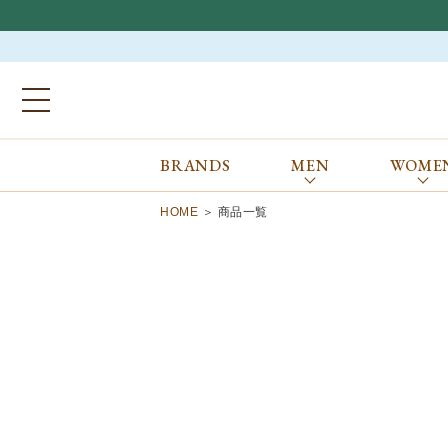
BRANDS
MEN
WOME
ブランドから探す
ALL
MEN
WOMEN
Atkinsons
GORAL
HOME
商品一覧
Auchincoal
Guernsey Woollens
Barbour
Johnstons of Elgin
Bennett Winch
JOSEPH CHEANEY
Billingham
macalastair
Bowhill&Elliott
New Balance
BRITISH MADE
PANTHERELLA
Caledoor
REPRODUCTION
OF FOUND
Church’s
SUNSPEL
Clarks