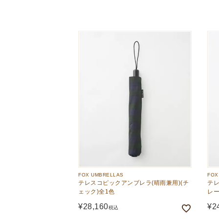
The Edinburgh
corgi
Natural Skincare
DENTS
Zatchels
Drake’s
OUTLET
FOX UMBRELLAS
GLENROYAL
FOX UMBRELLAS
FOX
テレスコピックアンブレラ(晴雨兼用)(チ
テレ
ェック)全1色
レー
¥
28,160
¥
2
税込