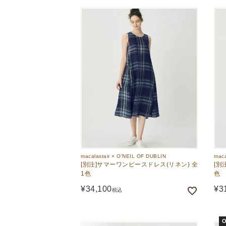
macalastair × O'NEIL OF DUBLIN
maca
[別注]サマーワンピースドレス(リネン) 全
[別
1色
色
¥
34,100
¥
3
税込
O