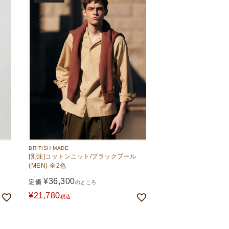
BRITISH MADE
[別注]コットンニット/ブラックプール
(MEN) 全2色
¥
36,300
定価
のところ
¥
21,780
税込