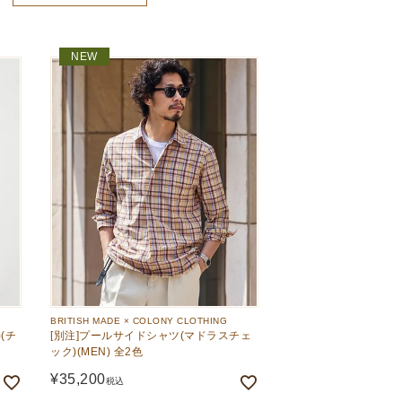
おすすめ順
NEW
価格が高い順
価格が安い順
BRITISH MADE × COLONY CLOTHING
(チ
[別注]プールサイドシャツ(マドラスチェ
ック)(MEN) 全2色
¥
35,200
税込