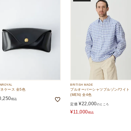
NROYAL
BRITISH MADE
ネケース 全5色
プルオーバーシャツブルゾン/ワイト
(MEN) 全4色
0,250
税込
¥
22,000
定価
のところ
¥
11,000
税込