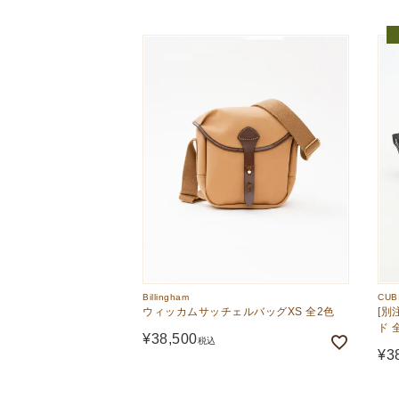
Billingham
CUB
ウィッカムサッチェルバッグXS 全2色
[別
ド 
¥
38,500
税込
¥
3