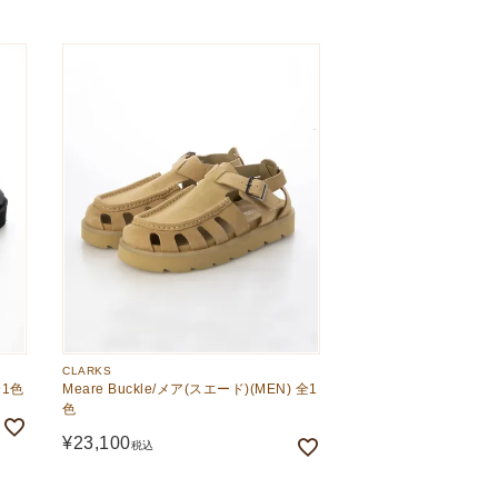
CLARKS
全1色
Meare Buckle/メア(スエード)(MEN) 全1
色
¥
23,100
税込