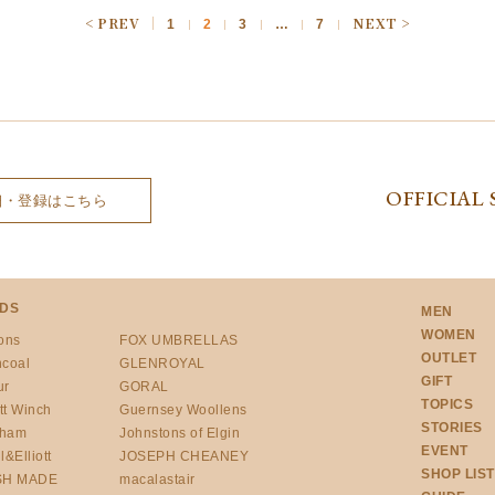
1
2
3
…
7
OFFICIAL 
細・登録はこちら
DS
MEN
WOMEN
ons
FOX UMBRELLAS
OUTLET
ncoal
GLENROYAL
GIFT
ur
GORAL
TOPICS
tt Winch
Guernsey Woollens
STORIES
gham
Johnstons of Elgin
EVENT
l&Elliott
JOSEPH CHEANEY
SHOP LIST
SH MADE
macalastair