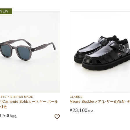
NEW
ITTS × BRITISH MADE
CLARKS
注]Carnegie Bold/カーネギー ボール
Meare Buckle/メア(レザー)(MEN) 
全1色
¥
23,100
税込
8,500
税込