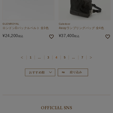
GLENROYAL
Caledoor
ロンドンDバックルベルト 全3色
4wayランブリングバッグ 全4色
¥
24,200
¥
37,400
税込
税込
1
…
3
4
5
…
7
絞り込み
おすすめ順
新着順
価格が高い順
価格が安い順
OFFICIAL SNS