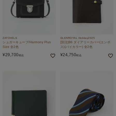
ZATCHELS
GLENROYAL Holiday2025
シュガーキューブ/Harmony Plus
[別注]B6 ダイアリーカバー(エンボ
Size 全2色
ス)(バイカラー) 全2色
¥
29,700
¥
24,750
税込
税込