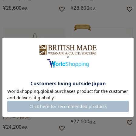
¥
28,600
¥
28,600
税込
税込
FOX UMBRELLAS
GLENROYAL
テレスコピックアンブレラ(雨用傘)
ハーネスベルト 全3色
(プレーン)全2色
¥
27,500
税込
¥
24,200
税込