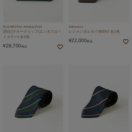
GLENROYAL Holiday2025
Atkinsons
[別注]マネークリップ(エンボス)(バ
レジメンタルタイ(MEN) 全1色
イカラー) 全2色
¥
22,000
税込
¥
29,700
税込