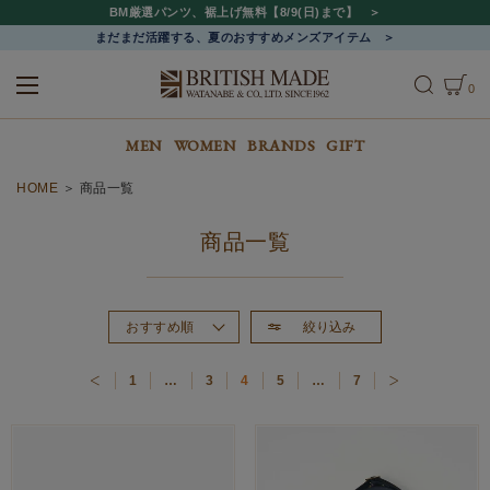
BM厳選パンツ、裾上げ無料【8/9(日)まで】
まだまだ活躍する、夏のおすすめメンズアイテム
0
ALL
MEN
WOMEN
MEN
WOMEN
BRANDS
GIFT
HOME
商品一覧
商品一覧
絞り込み
おすすめ順
新着順
1
…
3
4
5
…
7
価格が高い順
価格が安い順