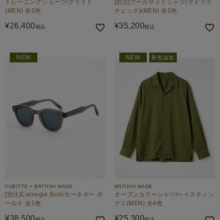
トレーニングショーツ/クライド
[別注]プールサイドシャツ(マドラス
(MEN) 全2色
チェック)(MEN) 全2色
¥
26,400
¥
35,200
税込
税込
NEW
NEW
新色追加
CUBITTS × BRITISH MADE
BRITISH MADE
[別注]Carnegie Bold/カーネギー ボ
オープンカラーシャツ/ヘイスティン
ールド 全1色
グス(MEN) 全4色
¥
38,500
¥
25,300
税込
税込