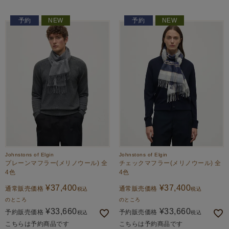
予約
NEW
予約
NEW
Johnstons of Elgin
Johnstons of Elgin
プレーンマフラー(メリノウール) 全
チェックマフラー(メリノウール) 全
4色
4色
¥
37,400
¥
37,400
通常販売価格
通常販売価格
税込
税込
のところ
のところ
¥
33,660
¥
33,660
予約販売価格
予約販売価格
税込
税込
こちらは予約商品です
こちらは予約商品です