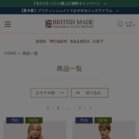
【今だけ】パンツ裾上げ無料キャンペーン
【夏本番】ブリティッシュメイドおすすめメンズアイテム
0
ALL
MEN
WOMEN
MEN
WOMEN
BRANDS
GIFT
HOME
商品一覧
商品一覧
絞り込み
おすすめ順
新着順
1
2
…
7
価格が高い順
価格が安い順
予約
NEW
予約
NEW