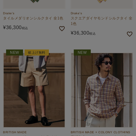
Drake's
Drake's
タイルメダリオンシルクタイ 全1色
スクエアダイヤモンドシルクタイ 全
1色
¥
36,300
税込
¥
36,300
税込
NEW
NEW
裾上げ無料
BRITISH MADE
BRITISH MADE × COLONY CLOTHING