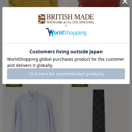
BRITISH MADE
GLENROYAL
レーヨンオープンシャツ/ヘール
スモールパース 全5色
(MEN) 全4色
¥
26,400
税込
¥
24,200
税込
NEW
NEW