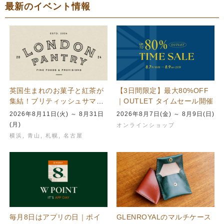
最新のイベント情報
英国生まれのお菓子と紅茶が
【3日間限定】最大80%OFF
集結！ブリティッシュサマー
｜OUTLET タイムセール開催
ギフトフェア｜青山本店、横
2026年8月11日(火) ～ 8月31日
2026年8月7日(金) ～ 8月9日(日)
浜店、名古屋…
(月)
オンラインショップ
横浜
,
青山
,
札幌
,
名古屋
毎月8日はアプリの日｜ポイ
GLENROYALのマルチケース