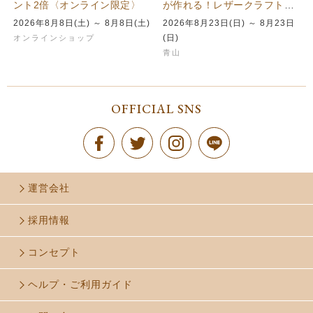
ント2倍〈オンライン限定〉
が作れる！レザークラフトを
楽しむワークショップを青山
2026年8月8日(土) ～ 8月8日(土)
2026年8月23日(日) ～ 8月23日
本店で…
(日)
オンラインショップ
青山
OFFICIAL SNS
運営会社
採用情報
コンセプト
ヘルプ・ご利用ガイド