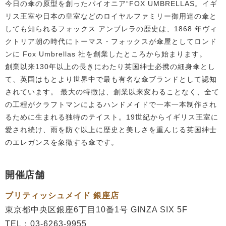
今日の傘の原型を創ったパイオニア“FOX UMBRELLAS。イギ
リス王室や日本の皇室などのロイヤルファミリー御用達の傘と
しても知られるフォックス アンブレラの歴史は、1868 年ヴィ
クトリア朝の時代にトーマス・フォックスが傘屋としてロンド
ンに Fox Umbrellas 社を創業したところから始まります。
創業以来130年以上の長きにわたり英国紳士必携の細身傘とし
て、英国はもとより世界中で最も有名な傘ブランドとして認知
されています。 最大の特徴は、創業以来変わることなく、全て
の工程がクラフトマンによるハンドメイドで一本一本制作され
るために生まれる独特のテイスト。19世紀からイギリス王室に
愛され続け、雨を防ぐ以上に歴史と美しさを重んじる英国紳士
のエレガンスを象徴する傘です。
開催店舗
ブリティッシュメイド 銀座店
東京都中央区銀座6丁目10番1号 GINZA SIX 5F
TEL：03-6263-9955