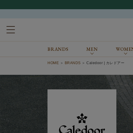
BRANDS
MEN
WOME
ブランドから探す
ALL
MEN
WOMEN
Atkinsons
GORAL
HOME
BRANDS
Caledoor | カレドアー
Auchincoal
Guernsey Woollens
Barbour
Johnstons of Elgin
Bennett Winch
JOSEPH CHEANEY
Billingham
macalastair
Bowhill&Elliott
New Balance
BRITISH MADE
PANTHERELLA
Caledoor
REPRODUCTION
OF FOUND
Church’s
SUNSPEL
Clarks