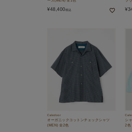
ーズ(MEN) 全1色
ラウ
¥
48,400
¥
3
税込
Caledoor
Cale
オーガニックコットンチェックシャツ
シャ
(MEN) 全2色
2色