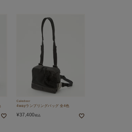
Caledoor
色
4wayランブリングバッグ 全4色
¥
37,400
税込