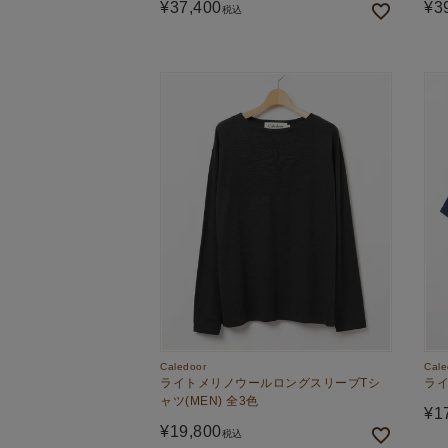
¥
37,400
¥
3
税込
Caledoor
Cale
ライトメリノウールロングスリーブTシ
ライ
ャツ(MEN) 全3色
¥
1
¥
19,800
税込