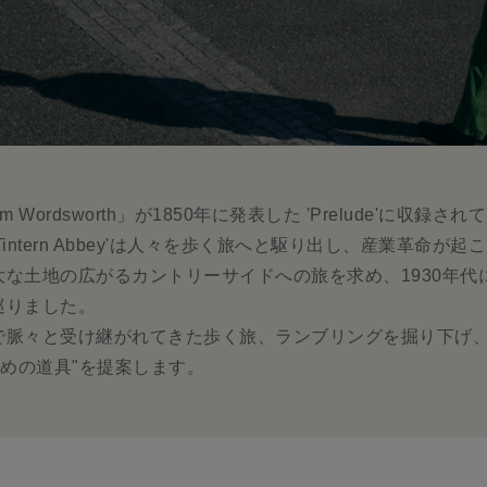
m Wordsworth」が1850年に発表した 'Prelude'に収
intern Abbey'は人々を歩く旅へと駆り出し、産業革命が
な土地の広がるカントリーサイドへの旅を求め、1930年代
巡りました。
で脈々と受け継がれてきた歩く旅、ランブリングを掘り下げ
ための道具"を提案します。