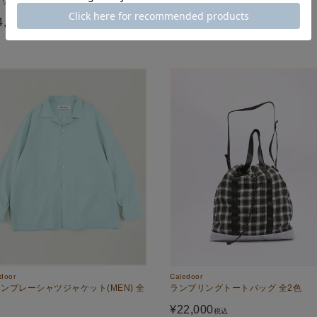
ザーズ(MEN) 全2色
ーカー(MEN) 全2色
4,100
¥
45,100
税込
税込
door
Caledoor
ンブレーシャツジャケット(MEN) 全
ランブリングトートバッグ 全2色
¥
22,000
税込