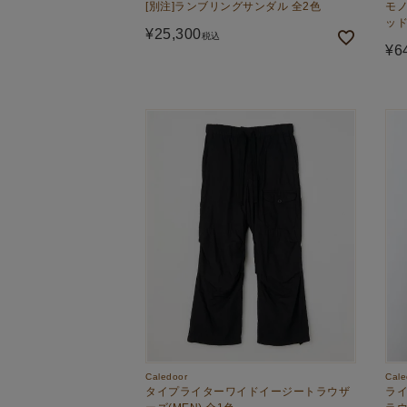
[別注]ランブリングサンダル 全2色
モ
ッド
¥
25,300
税込
¥
6
Caledoor
Cale
タイプライターワイドイージートラウザ
ラ