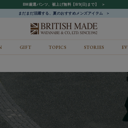
BM厳選パンツ、裾上げ無料【8/9(日)まで】
まだまだ活躍する、夏のおすすめメンズアイテム
N
GIFT
TOPICS
STORIES
E
カテゴリから探す
コンテンツをみる
ALL
ジャケット
GIFT
バッグ
トップス
TOPICS
シューズ
ボトム
STORIES
財布
帽子&アクセサリー
EVENT
ベルト・革小物
ケア用品
BLOG
マフラー&ストール
その他
CONCEPT
アウター
SHOP LIST