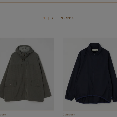
1
2
door
Caledoor