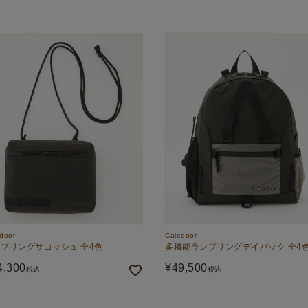
door
Caledoor
ブリングサコッシュ 全4色
多機能ランブリングデイパック 全4
4,300
¥
49,500
税込
税込