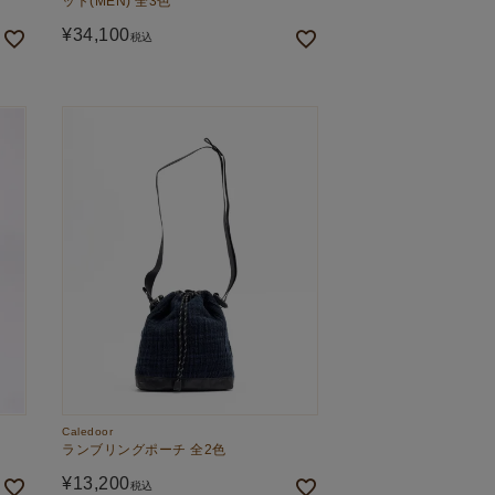
ット(MEN) 全3色
¥
34,100
税込
Caledoor
ランブリングポーチ 全2色
¥
13,200
税込