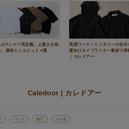
人のTシャツ再定義。上質さを味
英国ワーク／ミリタリーの名作
う、素材とシルエット 4選
夏向けタイプライター素材で再
｜カレドアー
Caledoor | カレドアー
ス
バッグ
帽子
その他