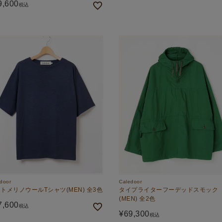
9,600
税込
door
Caledoor
トメリノウールTシャツ(MEN) 全3色
タイプライターフーデッドスモック
(MEN) 全2色
7,600
税込
¥
69,300
税込