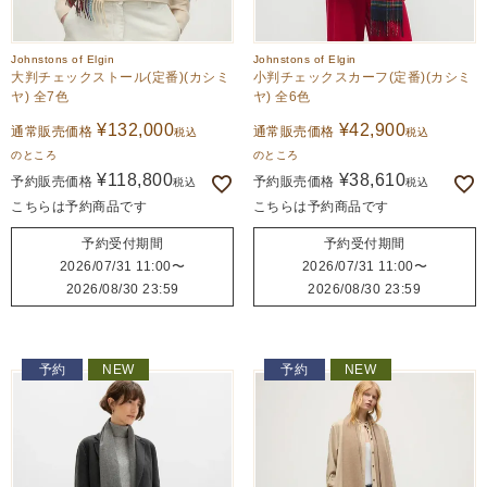
Johnstons of Elgin
Johnstons of Elgin
大判チェックストール(定番)(カシミ
小判チェックスカーフ(定番)(カシミ
ヤ) 全7色
ヤ) 全6色
¥
132,000
¥
42,900
通常販売価格
通常販売価格
税込
税込
のところ
のところ
¥
118,800
¥
38,610
予約販売価格
予約販売価格
税込
税込
こちらは予約商品です
こちらは予約商品です
予約受付期間
予約受付期間
2026/07/31 11:00
〜
2026/07/31 11:00
〜
2026/08/30 23:59
2026/08/30 23:59
予約
NEW
予約
NEW