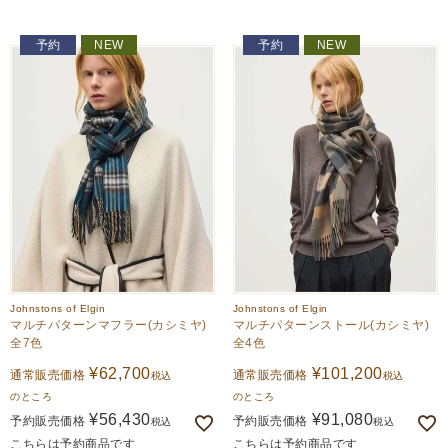
予約
NEW
予約
NEW
Johnstons of Elgin
Johnstons of Elgin
マルチパターンマフラー(カシミヤ)
マルチパターンストール(カシミヤ)
全7色
全4色
¥
62,700
¥
101,200
通常販売価格
通常販売価格
税込
税込
のところ
のところ
¥
56,430
¥
91,080
予約販売価格
予約販売価格
税込
税込
こちらは予約商品です
こちらは予約商品です