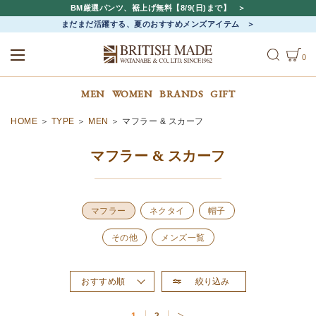
BM厳選パンツ、裾上げ無料【8/9(日)まで】
まだまだ活躍する、夏のおすすめメンズアイテム
0
ALL
MEN
WOMEN
MEN
WOMEN
BRANDS
GIFT
HOME
TYPE
MEN
マフラー & スカーフ
マフラー & スカーフ
マフラー
ネクタイ
帽子
その他
メンズ一覧
絞り込み
おすすめ順
新着順