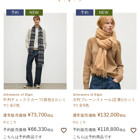
1
2
価格が高い順
価格が安い順
予約
NEW
予約
NEW
Johnstons of Elgin
Johnstons of Elgin
中判チェックスカーフ(新色)(カシミ
大判プレーンストール(定番)(カシミ
ヤ) 全2色
ヤ) 全6色
¥
73,700
¥
132,000
通常販売価格
通常販売価格
税込
税込
のところ
のところ
¥
66,330
¥
118,800
予約販売価格
予約販売価格
税込
税込
こちらは予約商品です
こちらは予約商品です