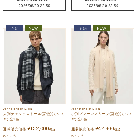
2026/08/30 23:59
2026/08/30 23:59
予約
NEW
予約
NEW
Johnstons of Elgin
Johnstons of Elgin
大判チェックストール(新色)(カシミ
小判プレーンスカーフ(新色)(カシミ
ヤ) 全2色
ヤ) 全6色
¥
132,000
¥
42,900
通常販売価格
通常販売価格
税込
税込
のところ
のところ