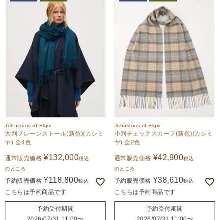
Johnstons of Elgin
Johnstons of Elgin
大判プレーンストール(新色)(カシミ
小判チェックスカーフ(新色)(カシミ
ヤ) 全4色
ヤ) 全2色
¥
132,000
¥
42,900
通常販売価格
通常販売価格
税込
税込
のところ
のところ
¥
118,800
¥
38,610
予約販売価格
予約販売価格
税込
税込
こちらは予約商品です
こちらは予約商品です
予約受付期間
予約受付期間
2026/07/31 11:00
〜
2026/07/31 11:00
〜