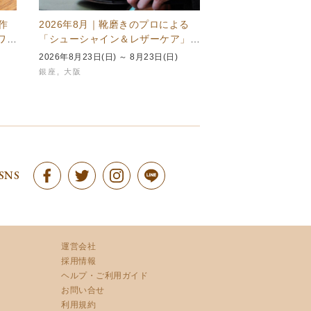
作
2026年8月｜靴磨きのプロによる
ワー
「シューシャイン＆レザーケア」イ
ベント開催スケジュール
2026年8月23日(日) ～ 8月23日(日)
銀座
,
大阪
SNS
運営会社
採用情報
ヘルプ・ご利用ガイド
お問い合せ
利用規約