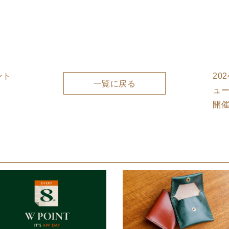
ント
20
一覧に戻る
ュ
開