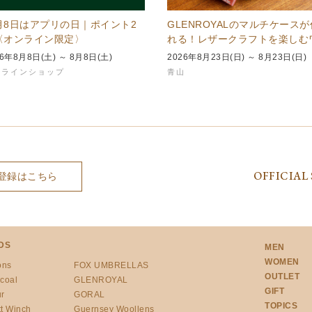
月8日はアプリの日｜ポイント2
GLENROYALのマルチケースが
〈オンライン限定〉
れる！レザークラフトを楽しむ
クショップを青山本店で…
26年8月8日(土) ～ 8月8日(土)
2026年8月23日(日) ～ 8月23日(日)
ンラインショップ
青山
OFFICIAL 
登録はこちら
DS
MEN
WOMEN
ons
FOX UMBRELLAS
OUTLET
coal
GLENROYAL
GIFT
r
GORAL
TOPICS
t Winch
Guernsey Woollens