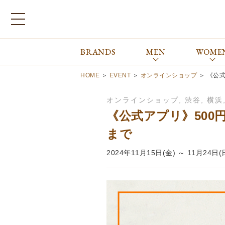
BRANDS
MEN
WOME
ブランドから探す
ALL
MEN
WOMEN
Atkinsons
GORAL
HOME
＞
EVENT
＞
オンラインショップ
＞
《公式
Auchincoal
Guernsey Woollens
Barbour
Johnstons of Elgin
オンラインショップ
,
渋谷
,
横浜
Bennett Winch
JOSEPH CHEANEY
《公式アプリ》500
Billingham
macalastair
まで
Bowhill&Elliott
New Balance
BRITISH MADE
PANTHERELLA
2024年11月15日(金) ～ 11月24日(
Caledoor
REPRODUCTION
OF FOUND
Church’s
SUNSPEL
Clarks
The Edinburgh
corgi
Natural Skincare
DENTS
Zatchels