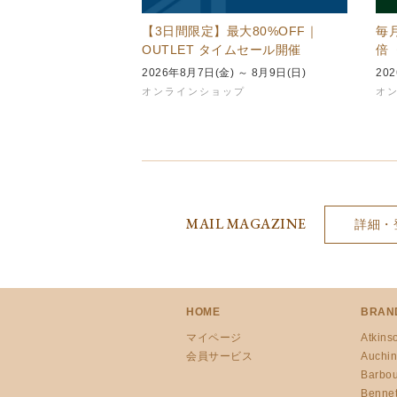
【3日間限定】最大80%OFF｜
毎
OUTLET タイムセール開催
倍
2026年8月7日(金) ～ 8月9日(日)
20
オンラインショップ
オ
MAIL MAGAZINE
詳細・
HOME
BRAN
マイページ
Atkins
会員サービス
Auchin
Barbou
Bennet