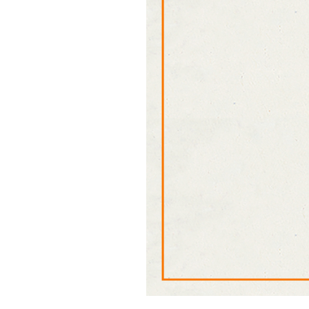
Drake’s
OUTLET
FOX UMBRELLAS
GLENROYAL