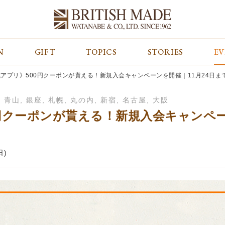
N
GIFT
TOPICS
STORIES
E
カテゴリから探す
コンテンツをみる
ALL
ジャケット
GIFT
アプリ》500円クーポンが貰える！新規入会キャンペーンを開催｜11月24日ま
バッグ
トップス
TOPICS
シューズ
ボトム
STORIES
,
青山
,
銀座
,
札幌
,
丸の内
,
新宿
,
名古屋
,
大阪
財布
帽子&グローブ
EVENT
円クーポンが貰える！新規入会キャンペー
ベルト・革小物
ケア用品
BLOG
マフラー&ストール
その他
CONCEPT
アウター
SHOP LIST
日)