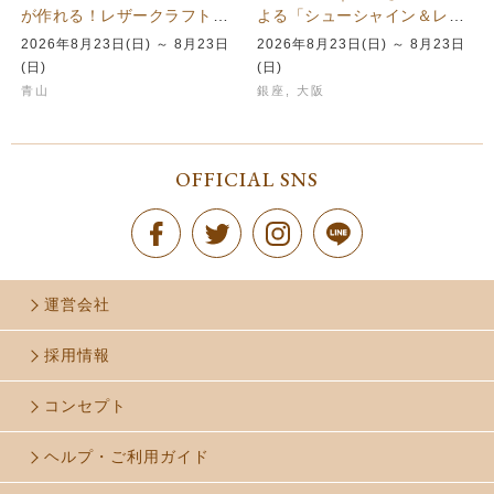
が作れる！レザークラフトを
よる「シューシャイン＆レザ
楽しむワークショップを青山
ーケア」イベント開催スケジ
2026年8月23日(日) ～ 8月23日
2026年8月23日(日) ～ 8月23日
本店で…
ュール
(日)
(日)
青山
銀座
,
大阪
OFFICIAL SNS
運営会社
採用情報
コンセプト
ヘルプ・ご利用ガイド