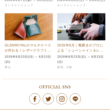
オンラインショップ
オンラインショップ
GLENROYALのマルチケース
2026年8月｜靴磨きのプロに
が作れる！レザークラフトを
よる「シューシャイン＆レザ
楽しむワークショップを青山
ーケア」イベント開催スケジ
2026年8月23日(日) ～ 8月23日
2026年8月23日(日) ～ 8月23日
本店で…
ュール
(日)
(日)
青山
銀座
,
大阪
OFFICIAL SNS