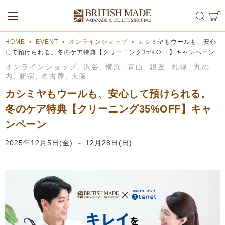
ALL
MEN
WOMEN
HOME
＞
EVENT
＞
オンラインショップ
＞
カシミヤもウールも、安心
して預けられる。冬のケア特典【クリーニング35%OFF】キャンペーン
オンラインショップ
,
渋谷
,
横浜
,
青山
,
銀座
,
札幌
,
丸の
内
,
新宿
,
名古屋
,
大阪
カシミヤもウールも、安心して預けられる。
冬のケア特典【クリーニング35%OFF】キャ
ンペーン
2025年12月5日(金) ～ 12月28日(日)