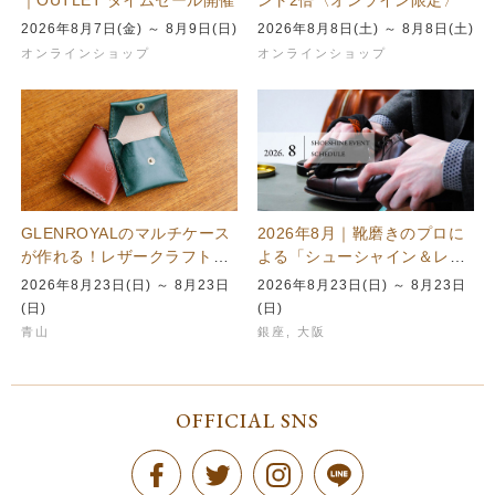
｜OUTLET タイムセール開催
ント2倍〈オンライン限定〉
2026年8月7日(金) ～ 8月9日(日)
2026年8月8日(土) ～ 8月8日(土)
オンラインショップ
オンラインショップ
GLENROYALのマルチケース
2026年8月｜靴磨きのプロに
が作れる！レザークラフトを
よる「シューシャイン＆レザ
楽しむワークショップを青山
ーケア」イベント開催スケジ
2026年8月23日(日) ～ 8月23日
2026年8月23日(日) ～ 8月23日
本店で…
ュール
(日)
(日)
青山
銀座
,
大阪
OFFICIAL SNS