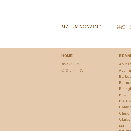
MAIL MAGAZINE
詳細・
HOME
BRAN
マイページ
Atkins
会員サービス
Auchin
Barbou
Bennet
Billin
Bowhill
BRITI
Caled
Church
Clarks
corgi