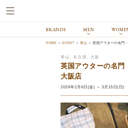
BRANDS
MEN
WOME
ブランドから探す
ALL
MEN
WOMEN
Atkinsons
GORAL
HOME
＞
EVENT
＞
青山
＞
英国アウターの名門
Auchincoal
Guernsey Woollens
Barbour
Johnstons of Elgin
青山
,
名古屋
,
大阪
Bennett Winch
JOSEPH CHEANEY
英国アウターの名門
Billingham
macalastair
大阪店
Bowhill&Elliott
New Balance
BRITISH MADE
PANTHERELLA
2026年2月6日(金) ～ 3月15日(日)
Caledoor
REPRODUCTION
OF FOUND
Church’s
SUNSPEL
Clarks
The Edinburgh
corgi
Natural Skincare
DENTS
Zatchels