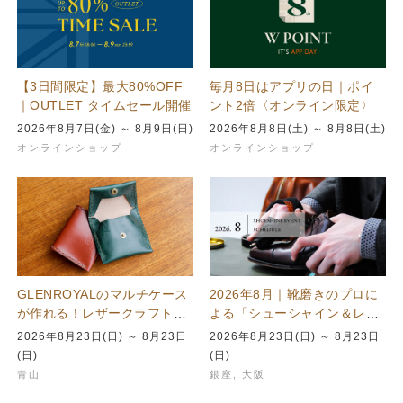
【3日間限定】最大80%OFF
毎月8日はアプリの日｜ポイ
｜OUTLET タイムセール開催
ント2倍〈オンライン限定〉
2026年8月7日(金) ～ 8月9日(日)
2026年8月8日(土) ～ 8月8日(土)
オンラインショップ
オンラインショップ
GLENROYALのマルチケース
2026年8月｜靴磨きのプロに
が作れる！レザークラフトを
よる「シューシャイン＆レザ
楽しむワークショップを青山
ーケア」イベント開催スケジ
2026年8月23日(日) ～ 8月23日
2026年8月23日(日) ～ 8月23日
本店で…
ュール
(日)
(日)
青山
銀座
,
大阪