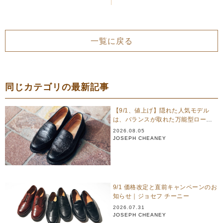
一覧に戻る
同じカテゴリの最新記事
【9/1、値上げ】隠れた人気モデル
は、バランスが取れた万能型ローフ
ァー｜ジョセフ チーニー
2026.08.05
JOSEPH CHEANEY
9/1 価格改定と直前キャンペーンのお
知らせ｜ジョセフ チーニー
2026.07.31
JOSEPH CHEANEY