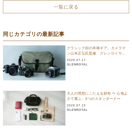
一覧に戻る
同じカテゴリの最新記事
クラシック顔の本格ギア。カメラマ
ン山本正弘氏監修、グレンロイヤル
のカメラバッグ
2026.07.17
GLENROYAL
大人の理想にこたえる財布 〜 心地よ
さで選ぶ、3つのスタンダード〜
2026.07.15
GLENROYAL