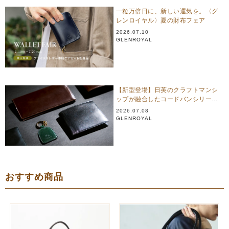
一粒万倍日に、新しい運気を。〈グ
レンロイヤル〉夏の財布フェア
2026.07.10
GLENROYAL
【新型登場】日英のクラフトマンシ
ップが融合したコードバンシリーズ
｜グレンロイヤル
2026.07.08
GLENROYAL
おすすめ商品