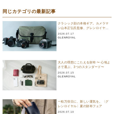
同じカテゴリの最新記事
クラシック顔の本格ギア。カメラマ
ン山本正弘氏監修、グレンロイヤル
のカメラバッグ
2026.07.17
GLENROYAL
大人の理想にこたえる財布 〜 心地よ
さで選ぶ、3つのスタンダード〜
2026.07.15
GLENROYAL
一粒万倍日に、新しい運気を。〈グ
レンロイヤル〉夏の財布フェア
2026.07.10