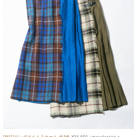
[別注]ロングキルトスカート 全3色
¥34,650（macalastair ×