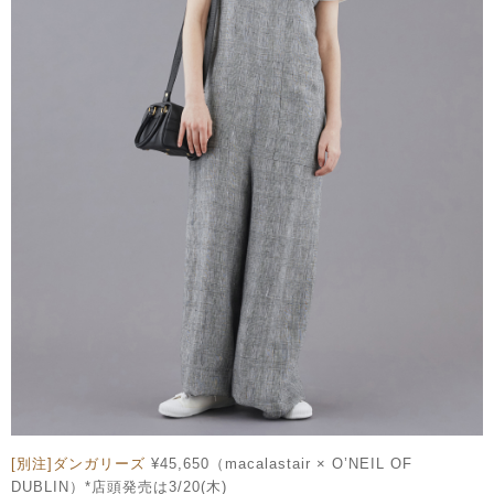
[別注]ダンガリーズ
¥45,650（macalastair × O’NEIL OF
DUBLIN）*店頭発売は3/20(木)