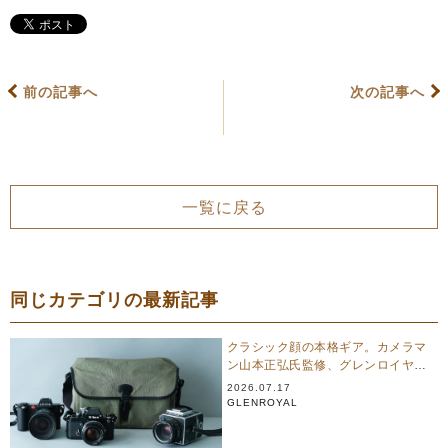
前の記事へ
次の記事へ
一覧に戻る
同じカテゴリの最新記事
クラシック顔の本格ギア。カメラマ
ン山本正弘氏監修、グレンロイヤル
のカメラバッグ
2026.07.17
GLENROYAL