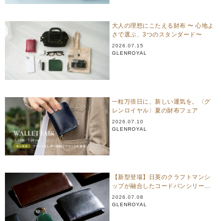
大人の理想にこたえる財布 〜 心地よ
さで選ぶ、3つのスタンダード〜
2026.07.15
GLENROYAL
一粒万倍日に、新しい運気を。〈グ
レンロイヤル〉夏の財布フェア
2026.07.10
GLENROYAL
【新型登場】日英のクラフトマンシ
ップが融合したコードバンシリーズ
｜グレンロイヤル
2026.07.08
GLENROYAL