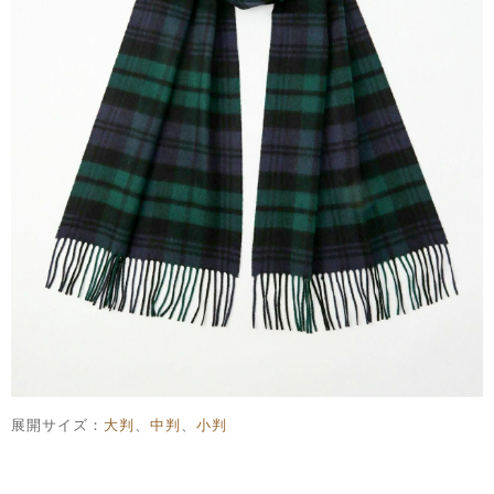
展開サイズ：
大判
、
中判
、
小判