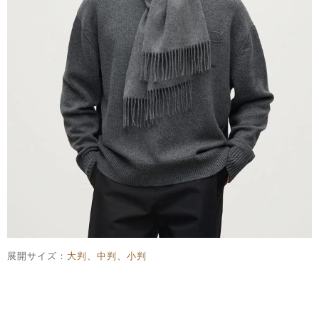
展開サイズ：
大判
、
中判
、
小判