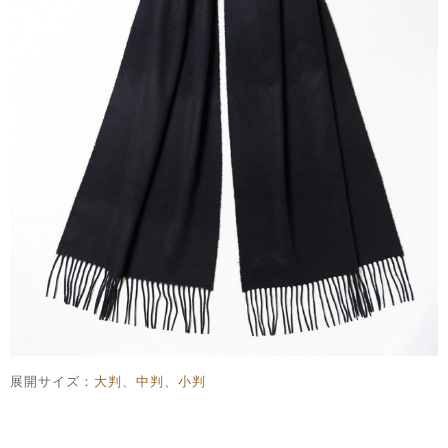
展開サイズ：
大判
、
中判
、
小判