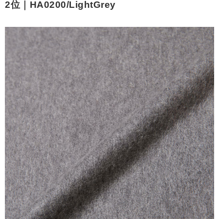
2位｜HA0200/LightGrey