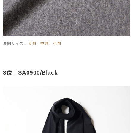
展開サイズ：
大判
、
中判
、
小判
3位｜SA0900/Black