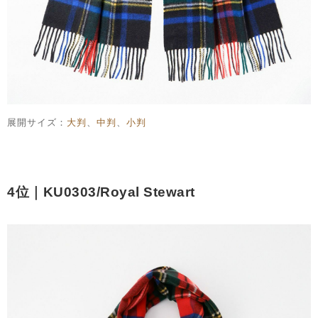
展開サイズ：
大判
、
中判
、
小判
4位｜KU0303/Royal Stewart