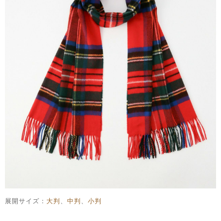
展開サイズ：
大判
、
中判
、
小判