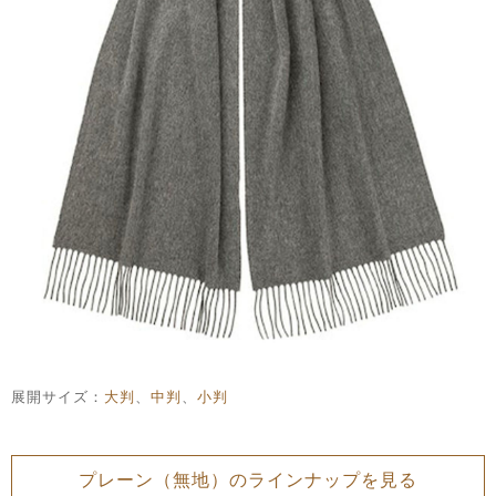
展開サイズ：
大判
、
中判
、
小判
プレーン（無地）のラインナップを見る