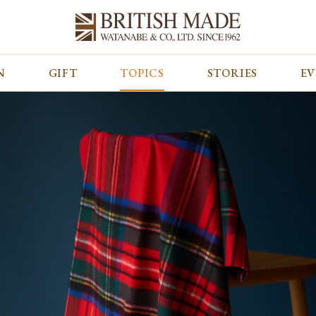
N
GIFT
TOPICS
STORIES
E
カテゴリから探す
コンテンツをみる
ALL
ジャケット
GIFT
バッグ
トップス
TOPICS
シューズ
ボトム
STORIES
財布
帽子&グローブ
EVENT
ベルト・革小物
ケア用品
BLOG
マフラー&ストール
その他
CONCEPT
アウター
SHOP LIST