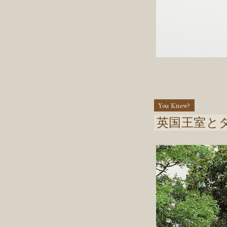
You Know?
英国王室と