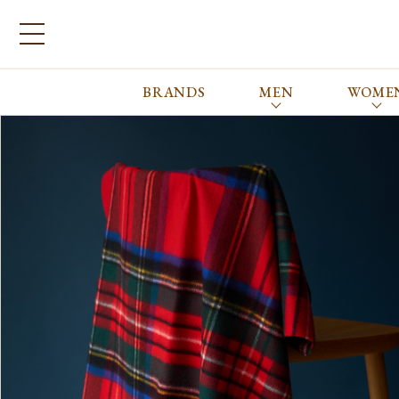
BRANDS
MEN
WOME
ブランドから探す
ALL
MEN
WOMEN
Atkinsons
GORAL
Auchincoal
Guernsey Woollens
Barbour
Johnstons of Elgin
Bennett Winch
JOSEPH CHEANEY
Billingham
macalastair
Bowhill&Elliott
New Balance
BRITISH MADE
PANTHERELLA
Caledoor
REPRODUCTION
OF FOUND
Church’s
SUNSPEL
Clarks
The Edinburgh
corgi
Natural Skincare
DENTS
Zatchels