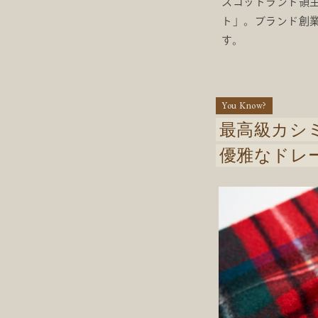
スコットランド領
ト」。ブランド創
す。
You Know?
最高級カシ
優雅なドレ