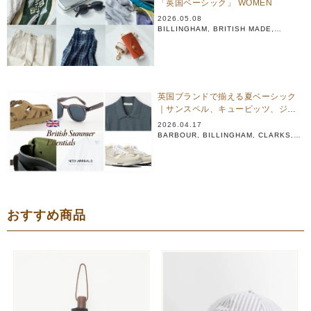
「英国ベーシック」 WOMEN
2026.05.08
BILLINGHAM
,
BRITISH MADE
,
GLENROYAL
,
JOHNSTONS OF ELGIN
,
MACALASTAIR
,
NEW BALANCE
英国ブランドで揃える夏ベーシック
｜サンスペル、キュービッツ、ジョ
ンストンズ、ビリンガム他
2026.04.17
BARBOUR
,
BILLINGHAM
,
CLARKS
,
FOX UMBRELLAS
,
JOHNSTONS OF ELGIN
,
JOSEPH CHEANEY
,
NEW BALANCE
おすすめ商品