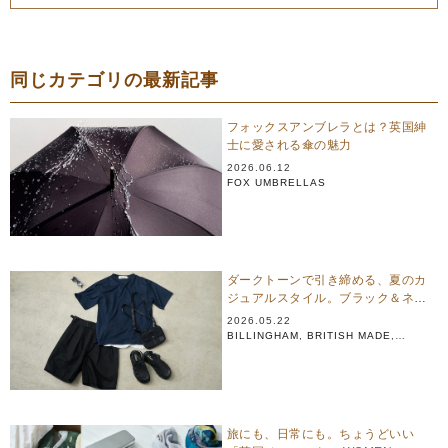
同じカテゴリの最新記事
フォックスアンブレラとは？英国紳
士に愛される傘の魅力
2026.06.12
FOX UMBRELLAS
ダークトーンで引き締める、夏のカ
ジュアルスタイル。ブラック＆ネイ
ビーアイテム 10選
2026.05.22
BILLINGHAM
,
BRITISH MADE
,
CALEDOOR
,
CLARKS
,
GLENROYAL
,
NEW BALANCE
旅にも、日常にも。ちょうどいい