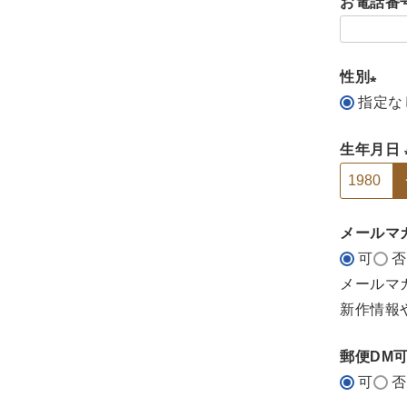
お電話番
性別
指定な
(
必
生年月日
須
)
メールマ
可
否
メールマ
新作情報
郵便DM
可
否