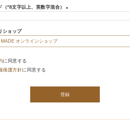
ド（*8文字以上、英数字混合）
(
必
りショップ
須
)
約
に同意する
報保護方針
に同意する
登録