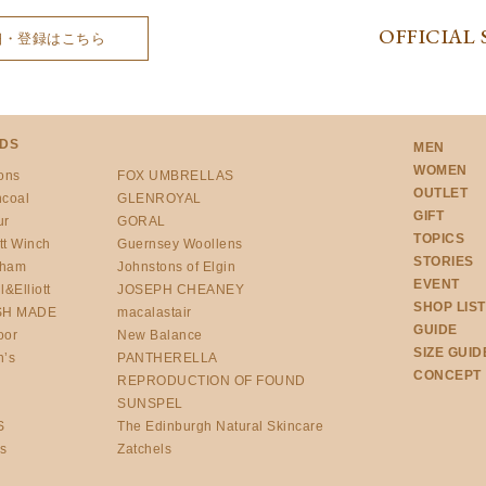
OFFICIAL 
細・登録はこちら
DS
MEN
WOMEN
ons
FOX UMBRELLAS
OUTLET
ncoal
GLENROYAL
GIFT
ur
GORAL
TOPICS
tt Winch
Guernsey Woollens
STORIES
gham
Johnstons of Elgin
EVENT
l&Elliott
JOSEPH CHEANEY
SHOP LIST
SH MADE
macalastair
GUIDE
oor
New Balance
SIZE GUID
h’s
PANTHERELLA
CONCEPT
REPRODUCTION OF FOUND
SUNSPEL
S
The Edinburgh Natural Skincare
’s
Zatchels