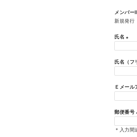
The Edinburgh
corgi
Natural Skincare
メンバーI
DENTS
Zatchels
新規発行
Drake’s
OUTLET
FOX UMBRELLAS
氏名
GLENROYAL
(
必
氏名（フ
須
)
Ｅメール
郵便番号
＊入力間