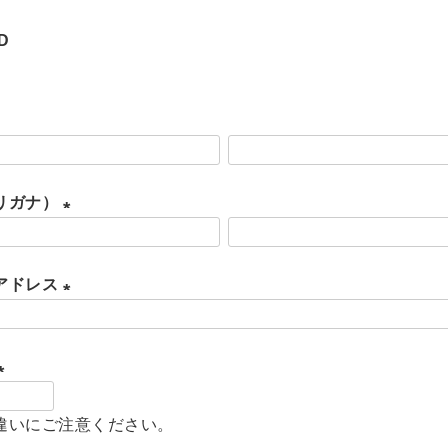
D
リガナ）
(
必
アドレス
須
(
)
必
須
(
)
違いにご注意ください。
必