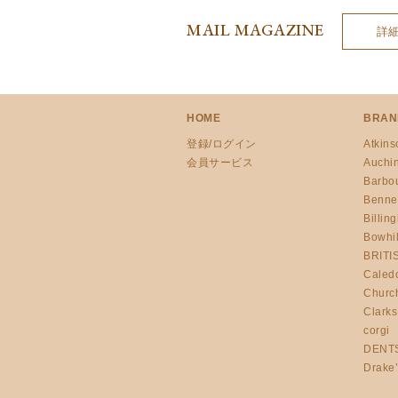
MAIL MAGAZINE
詳
HOME
BRAN
登録/ログイン
Atkins
会員サービス
Auchi
Barbo
Benne
Billin
Bowhil
BRITI
Caled
Churc
Clarks
corgi
DENT
Drake