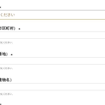
須
)
(
必
市区町村）
須
)
(
お控えください。
必
須
番地）
)
(
お控えください。
必
須
建物名）
)
お控えください。