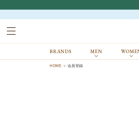
BRANDS
MEN
WOME
ブランドから探す
ALL
MEN
WOMEN
Atkinsons
GORAL
HOME
会員登録
Auchincoal
Guernsey Woollens
Barbour
Johnstons of Elgin
Bennett Winch
JOSEPH CHEANEY
Billingham
macalastair
Bowhill&Elliott
New Balance
BRITISH MADE
PANTHERELLA
Caledoor
REPRODUCTION
OF FOUND
Church’s
SUNSPEL
Clarks