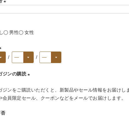
号
(
必
須
し
男性
女性
)
(
必
ガジンの購読
須
)
(
ガジンをご購読いただくと、新製品やセール情報をお届けし
必
や会員限定セール、クーポンなどをメールでお届けします。
須
)
可否