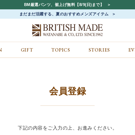
BM厳選パンツ、裾上げ無料【8/9(日)まで】
まだまだ活躍する、夏のおすすめメンズアイテム
N
GIFT
TOPICS
STORIES
E
カテゴリから探す
コンテンツをみる
ALL
ジャケット
GIFT
バッグ
トップス
TOPICS
シューズ
ボトム
STORIES
財布
帽子&アクセサリー
EVENT
会員登録
ベルト・革小物
ケア用品
BLOG
マフラー&ストール
その他
CONCEPT
アウター
SHOP LIST
下記の内容をご入力の上、お進みください。