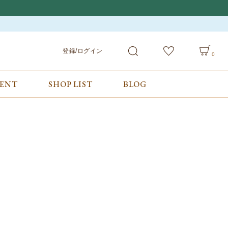
登録/ログイン
0
VENT
SHOP LIST
BLOG
会員サービス
ご利用ガイド/お問合せ
検索
登録/ログイン
ご利用ガイド
カート
お問合せ