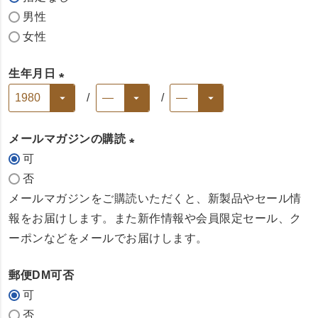
(
)
男性
必
女性
須
)
生年月日
(
必
メールマガジンの購読
須
可
)
(
否
必
メールマガジンをご購読いただくと、新製品やセール情
須
報をお届けします。また新作情報や会員限定セール、ク
)
ーポンなどをメールでお届けします。
郵便DM可否
可
否