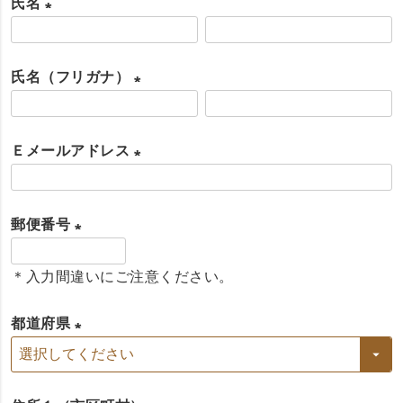
氏名
(
必
氏名（フリガナ）
須
(
)
必
Ｅメールアドレス
須
(
)
必
郵便番号
須
(
)
＊入力間違いにご注意ください。
必
須
都道府県
)
(
必