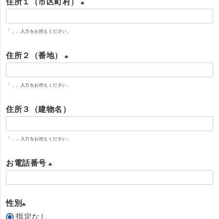
住所１（市区町村）
須
)
(
「 , 」入力をお控えください。
必
須
住所２（番地）
)
(
「 , 」入力をお控えください。
必
須
住所３（建物名）
)
「 , 」入力をお控えください。
お電話番号
(
必
性別
須
指定なし