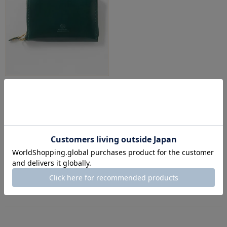
GLENROYAL
ジャバラ式財布(5室タイプ) 全6色
¥
55,000
税込
絞り込み
価格が高い順
おすすめ順
新着順
価格が安い順