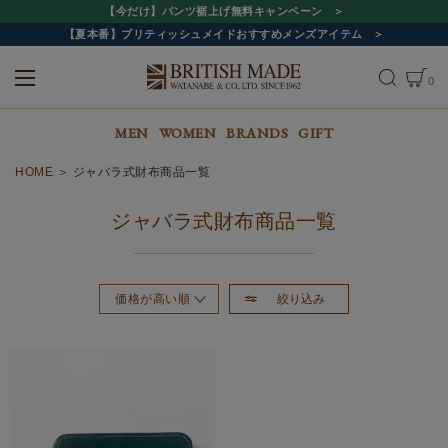
【今だけ】パンツ裾上げ無料キャンペーン
【夏本番】ブリティッシュメイドおすすめメンズアイテム
0
ALL
MEN
WOMEN
MEN
WOMEN
BRANDS
GIFT
HOME
ジャバラ式財布商品一覧
ジャバラ式財布商品一覧
絞り込み
価格が高い順
おすすめ順
新着順
価格が安い順