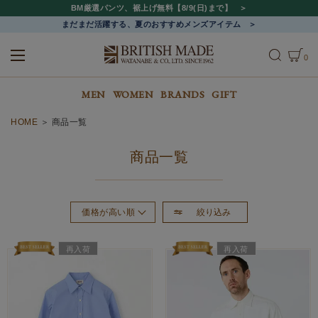
BM厳選パンツ、裾上げ無料【8/9(日)まで】
まだまだ活躍する、夏のおすすめメンズアイテム
0
ALL
MEN
WOMEN
MEN
WOMEN
BRANDS
GIFT
HOME
商品一覧
商品一覧
絞り込み
価格が高い順
おすすめ順
再入荷
再入荷
新着順
価格が安い順