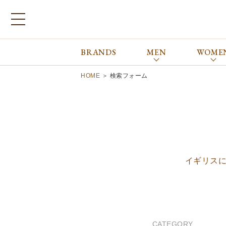
BRANDS
MEN
WOME
ブランドから探す
ALL
MEN
WOMEN
Atkinsons
GORAL
HOME
＞
検索フォーム
Auchincoal
Guernsey Woollens
Barbour
Johnstons of Elgin
Bennett Winch
JOSEPH CHEANEY
Billingham
macalastair
Bowhill&Elliott
New Balance
BRITISH MADE
PANTHERELLA
イギリス
Caledoor
REPRODUCTION
OF FOUND
Church’s
SUNSPEL
Clarks
The Edinburgh
corgi
Natural Skincare
DENTS
Zatchels
CATEGORY