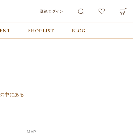
登録/ログイン
VENT
SHOP LIST
BLOG
会員サービス
ご利用ガイド/お問合せ
検索
マイページ
ご利用ガイド
カート
お問合せ
ログアウト
の中にある
MAP