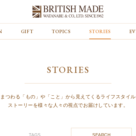
N
GIFT
TOPICS
STORIES
E
カテゴリから探す
コンテンツをみる
ALL
ジャケット
GIFT
バッグ
トップス
TOPICS
シューズ
ボトム
STORIES
STORIES
財布
帽子&グローブ
EVENT
ベルト・革小物
ケア用品
BLOG
マフラー&ストール
その他
CONCEPT
アウター
SHOP LIST
にまつわる「もの」や「こと」から見えてくるライフスタイル
ストーリーを様々な人々の視点でお届けしています。
TAGS
SEARCH