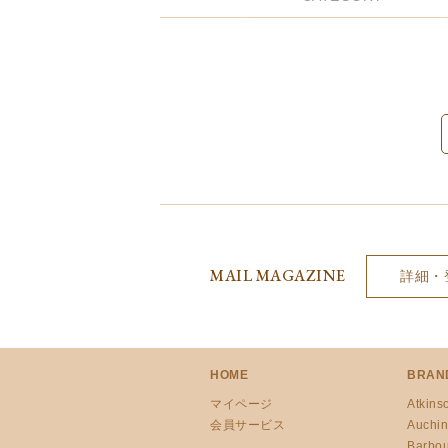
Drake’s
OUTLET
FOX UMBRELLAS
GLENROYAL
MAIL MAGAZINE
詳細・
HOME
BRAN
マイページ
Atkins
会員サービス
Auchin
Barbou