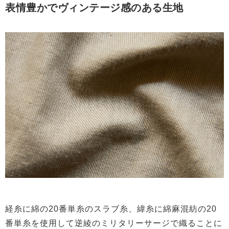
表情豊かでヴィンテージ感のある生地
経糸に綿の20番単糸のスラブ糸、緯糸に綿麻混紡の20
番単糸を使用して逆綾のミリタリーサージで織ることに