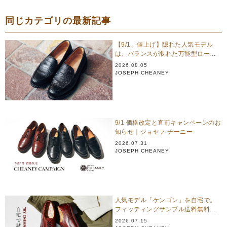
同じカテゴリの最新記事
【9/1、値上げ】隠れた人気モデル
は、バランスが取れた万能型ローフ
ァー｜ジョセフ チーニー
2026.08.05
JOSEPH CHEANEY
9/1 価格改定と直前キャンペーンのお
知らせ｜ジョセフ チーニー
2026.07.31
JOSEPH CHEANEY
人気モデル「ケンゴン」を自宅で。
フィッティングサンプル送料無料キ
ャンペーン
2026.07.15