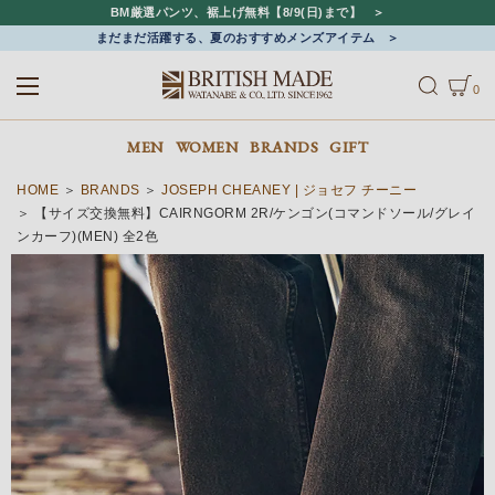
BM厳選パンツ、裾上げ無料【8/9(日)まで】
まだまだ活躍する、夏のおすすめメンズアイテム
0
ALL
MEN
WOMEN
MEN
WOMEN
BRANDS
GIFT
HOME
BRANDS
JOSEPH CHEANEY | ジョセフ チーニー
【サイズ交換無料】CAIRNGORM 2R/ケンゴン(コマンドソール/グレイ
ンカーフ)(MEN) 全2色