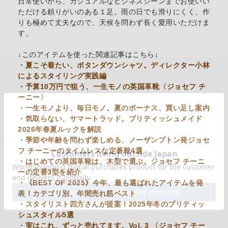
日常使いから、カジュアルなビジネスシーンまでお使いい
ただける頼りがいのある１足。雨の日でも滑りにくく、作
りも極めて丈夫なので、天候を問わず長く愛用いただけま
す。
↓このアイテムを使った関連記事はこちら↓
・夏こそ着たい、ボタンダウンシャツ。ディレクター小林
によるスタイリング実践編
・予算10万円で狙う、一生モノの英国革靴〈ジョセフ チ
ーニー〉
・一生モノより、毎日モノ。夏のボーナス、買い足し案内
・気取らない、サマートラッド。ブリティッシュメイド
2026年春夏ルックを解説
・季節や年齢を問わず楽しめる、ノーザンプトン発ジョセ
フ チーニーのタイムレスな定番靴4選
・はじめての英国革靴は、木型で選ぶ。ジョセフ チーニ
ーの定番3型を紹介
・《BEST OF 2025》今年、最も選ばれたアイテムを発
表！カテゴリ別、年間売れ筋ベスト
・スタイリスト四方さんが提案！2025年冬のブリティッ
シュスタイル5選
・実はこれ、ずっと売れてます。Vol. 3 〈ジョセフ チー