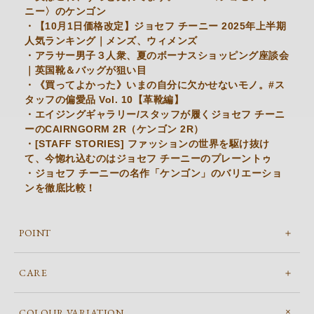
ニー〉のケンゴン
・【10月1日価格改定】ジョセフ チーニー 2025年上半期
人気ランキング｜メンズ、ウィメンズ
・アラサー男子３人衆、夏のボーナスショッピング座談会
｜英国靴＆バッグが狙い目
・《買ってよかった》いまの自分に欠かせないモノ。#ス
タッフの偏愛品 Vol. 10【革靴編】
・エイジングギャラリー/スタッフが履くジョセフ チーニ
ーのCAIRNGORM 2R（ケンゴン 2R）
・[STAFF STORIES] ファッションの世界を駆け抜け
て、今惚れ込むのはジョセフ チーニーのプレーントゥ
・ジョセフ チーニーの名作「ケンゴン」のバリエーショ
ンを徹底比較！
POINT
CARE
COLOUR VARIATION