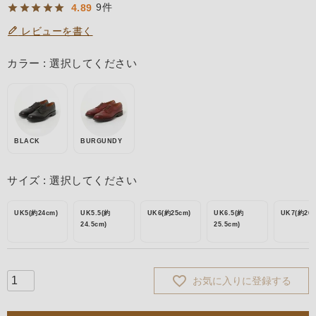
9
4.89
レビューを書く
カラー
選択してください
BLACK
BURGUNDY
サイズ
選択してください
UK5(約24cm)
UK5.5(約
UK6(約25cm)
UK6.5(約
UK7(約26c
24.5cm)
25.5cm)
お気に入りに登録する