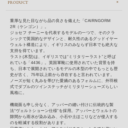
PRODUCT
重厚な見た目ながら品の良さを備えた「CAIRNGORM
2R（ケンゴン）」。
ジョセフ チーニーを代表するモデルの一つで、そのクラ
シックで英国的なデザインと、耐久性のあるグッドイヤー
ウェルト構造により、イギリスのみならず日本でも絶大な
支持を得ています。
ラスト(木型)は、イギリスでは“ミリタリーラスト”と呼ば
れている「4436」。英国軍靴に使用されていた背景を持
ち、日本で展開されているモデルの木型の中でもっとも歴
史が古く、75年以上前から存在すると言われています。
ノーズが短く丸みを帯びた愛嬌のあるフォルムに、外羽根
式でダブルのツインステッチがミリタリーシューズらしい
風格に。
機能面も申し分なく、アッパーの縫い付けに伝統的な製
法“ヴェルトショーン仕様”を採用。アッパーとウェルトの
隙間から雨水が染み込み、小石や土ほこりなどが侵入する
のを軽減する役割があります。