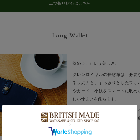
二つ折り財布はこちら
Long Wallet
収める、という美しさ。
グレンロイヤルの長財布は、必要
る収納力と、すっきりとしたフォ
やカード、小銭をスマートに収め
しい佇まいを保ちます。
ジャケットの内ポケットにも収ま
にも自然に馴染む設計。持つ人の
大人のための長財布です。