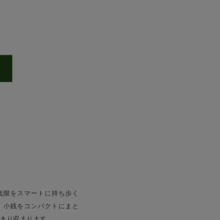
低限をスマートに持ち歩く
、小銭をコンパクトにまと
きり収まります。