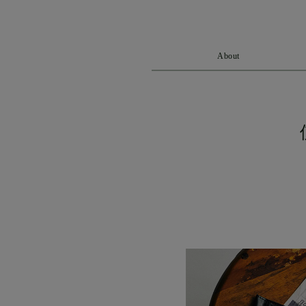
The Edinburgh
corgi
Natural Skincare
DENTS
Zatchels
Drake’s
OUTLET
About
FOX UMBRELLAS
GLENROYAL