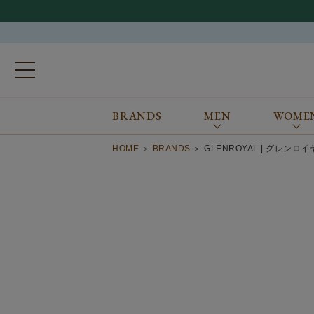
BRANDS
MEN
WOME
ブランドから探す
ALL
MEN
WOMEN
Atkinsons
GORAL
HOME
BRANDS
GLENROYAL | グレンロ
Auchincoal
Guernsey Woollens
Barbour
Johnstons of Elgin
Bennett Winch
JOSEPH CHEANEY
Billingham
macalastair
Bowhill&Elliott
New Balance
BRITISH MADE
PANTHERELLA
Caledoor
REPRODUCTION
OF FOUND
Church’s
SUNSPEL
Clarks