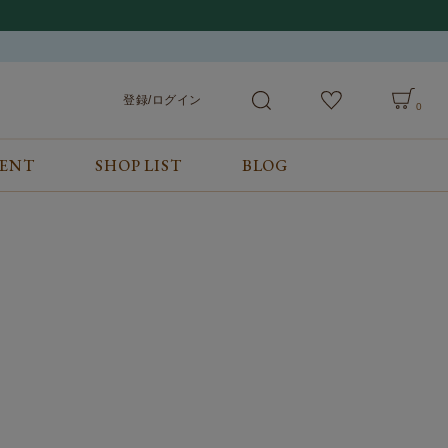
登録/ログイン
0
VENT
SHOP LIST
BLOG
会員サービス
ご利用ガイド/お問合せ
検索
登録/ログイン
ご利用ガイド
カート
お問合せ