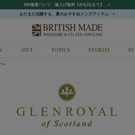
BM厳選パンツ、裾上げ無料【8/9(日)まで】
まだまだ活躍する、夏のおすすめメンズアイテム
N
GIFT
TOPICS
STORIES
E
カテゴリから探す
コンテンツをみる
ALL
ジャケット
GIFT
イヤル
バッグ
トップス
TOPICS
シューズ
ボトム
STORIES
財布
帽子&アクセサリー
EVENT
ベルト・革小物
ケア用品
BLOG
マフラー&ストール
その他
CONCEPT
アウター
SHOP LIST