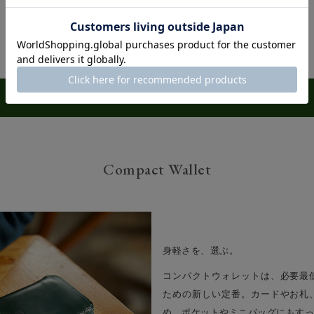
長財布はこちら
Compact Wallet
身軽さを、選ぶ。
コンパクトウォレットは、必要最
ための新しい定番。カードやお札
め、ポケットやミニバッグにもすっ