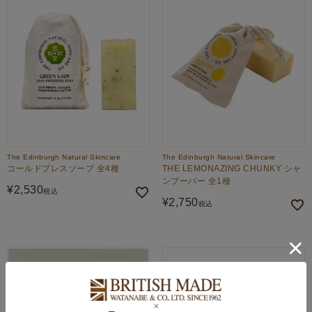
The Edinburgh Natural Skincare
The Edinburgh Natural Skincare
コールドプレスソープ 全4種
THE LEMONAZING CHUNKY シャ
ンプーバー 全1種
¥
2,530
税込
¥
2,750
税込