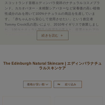
スコットランド首都エディンバラ発祥のナチュラルコスメブラ
ンド。カカオバター・未精製シアバターなど栄養価の高い植物
性成分のみを用いて100%ナチュラルの商品を生産していま
す。「赤ちゃんから安心して使用させたい」という創立者
Tommy Crock氏の思いにより、2010年イギリスで創業しまし
た。100％ナチュラル製品の保湿力の高さと、厳選されたアロ
マの香りを、ぜひご体感ください。
続きを読む
こだわり―CLEAN BEAUTY 肌にも環境にも優しく―
世界中の人に、地球と共存する大切さ、スキンケアのあるべき
姿を伝えるため、環境保護を考えた商品開発・製造に取り組ん
でいます。
The Edinburgh Natural Skincare | エディンバラナチュ
ラルスキンケア
絞り込み
価格が安い順
おすすめ順
新着順
価格が高い順