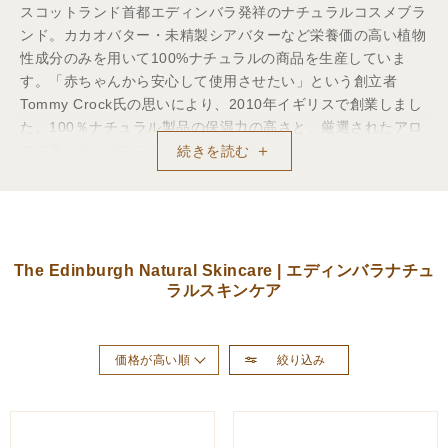
スコットランド首都エディンバラ発祥のナチュラルコスメブラ
ンド。カカオバター・未精製シアバターなど栄養価の高い植物
性成分のみを用いて100%ナチュラルの商品を生産していま
す。「赤ちゃんから安心して使用させたい」という創立者
Tommy Crock氏の思いにより、2010年イギリスで創業しまし
た。100％ナチュラル製品の保湿力の高さと、厳選されたアロ
マの香りを、ぜひご体感ください。
続きを読む
こだわり―CLEAN BEAUTY 肌にも環境にも優しく―
世界中の人に、地球と共存する大切さ、スキンケアのあるべき
姿を伝えるため、環境保護を考えた商品開発・製造に取り組ん
でいます。
The Edinburgh Natural Skincare | エディンバラナチュ
ラルスキンケア
絞り込み
価格が高い順
おすすめ順
新着順
価格が安い順