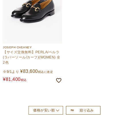
JOSEPH CHEANEY
【サイズ交換無料】PERLA/ペルラ
(ラバーソール/カーフ)(WOMEN) 全
2色
¥
83,600
※9/1より
税込に改定
¥
81,400
税込
絞り込み
価格が安い順
おすすめ順
新着順