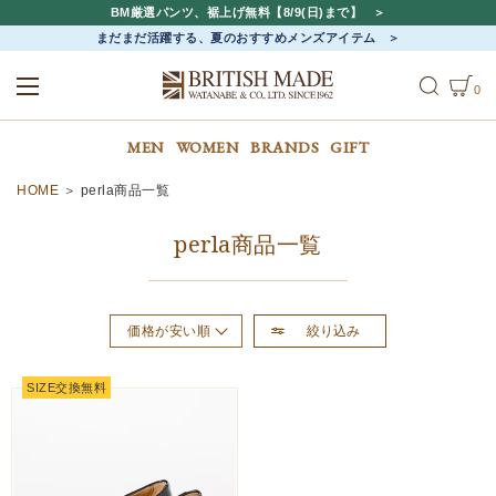
BM厳選パンツ、裾上げ無料【8/9(日)まで】
まだまだ活躍する、夏のおすすめメンズアイテム
0
ALL
MEN
WOMEN
MEN
WOMEN
BRANDS
GIFT
HOME
perla商品一覧
perla商品一覧
絞り込み
価格が安い順
おすすめ順
SIZE交換無料
新着順
価格が高い順