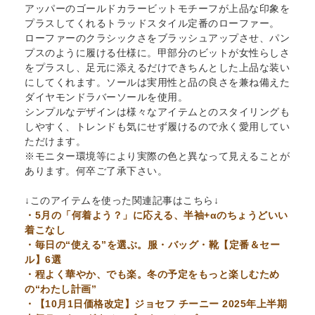
アッパーのゴールドカラービットモチーフが上品な印象を
プラスしてくれるトラッドスタイル定番のローファー。
ローファーのクラシックさをブラッシュアップさせ、パン
プスのように履ける仕様に。甲部分のビットが女性らしさ
をプラスし、足元に添えるだけできちんとした上品な装い
にしてくれます。ソールは実用性と品の良さを兼ね備えた
ダイヤモンドラバーソールを使用。
シンプルなデザインは様々なアイテムとのスタイリングも
しやすく、トレンドも気にせず履けるので永く愛用してい
ただけます。
※モニター環境等により実際の色と異なって見えることが
あります。何卒ご了承下さい。
↓このアイテムを使った関連記事はこちら↓
・5月の「何着よう？」に応える、半袖+αのちょうどいい
着こなし
・毎日の“使える”を選ぶ。服・バッグ・靴【定番＆セー
ル】6選
・程よく華やか、でも楽。冬の予定をもっと楽しむため
の“わたし計画”
・【10月1日価格改定】ジョセフ チーニー 2025年上半期