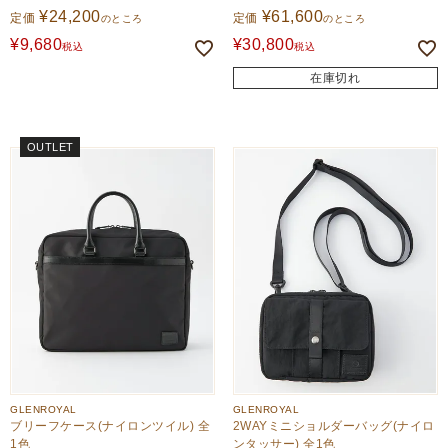
¥
24,200
¥
61,600
定価
定価
のところ
のところ
¥
9,680
¥
30,800
税込
税込
在庫切れ
OUTLET
GLENROYAL
GLENROYAL
ブリーフケース(ナイロンツイル) 全
2WAYミニショルダーバッグ(ナイロ
1色
ンタッサー) 全1色