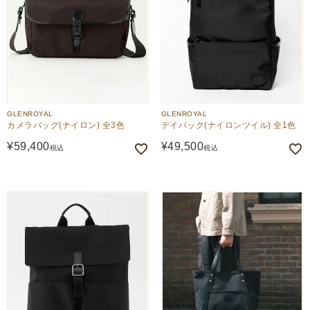
GLENROYAL
GLENROYAL
カメラバッグ(ナイロン) 全3色
デイパック(ナイロンツイル) 全1色
¥
59,400
¥
49,500
税込
税込