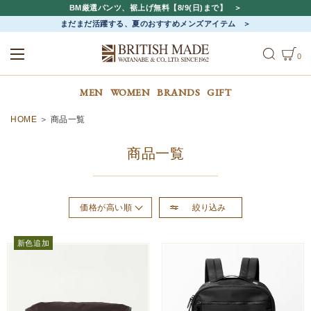
BM厳選パンツ、裾上げ無料【8/9(日)まで】
まだまだ活躍する、夏のおすすめメンズアイテム
0
ALL
MEN
WOMEN
MEN
WOMEN
BRANDS
GIFT
HOME
商品一覧
商品一覧
絞り込み
価格が高い順
おすすめ順
新色追加
新着順
価格が安い順