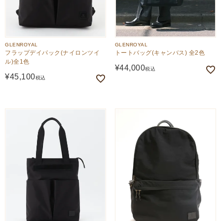
GLENROYAL
GLENROYAL
フラップデイパック(ナイロンツイ
トートバッグ(キャンバス) 全2色
ル)全1色
¥
44,000
税込
¥
45,100
税込