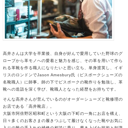
高井さんは大学を卒業後、自身が好んで愛用していた野球のグ
ローブから革モノへの愛着と魅力を感じ、その革を用いて作ら
れる革靴を作る職人になりたいと思い立ち、単身渡英し、イギ
リスのロンドンで
Jason Amesbury氏（ビスポークシューズの
名靴職人）に師事。師の下でビスポークの靴作りを勉強し、革
靴への造詣を深く学び、靴職人となった経歴をお持ちです。
そんな高井さんが営んでいるのがオーダーシューズと靴修理の
お店である「高井靴店」。
大阪市阿倍野区昭和町という大阪の下町の一角にお店を構え、
日々多くのお客さまの履きつぶして履けなくなった靴やお気に
入りの靴の手入れや補修の相談に乗り、磨き上げた技術と知識