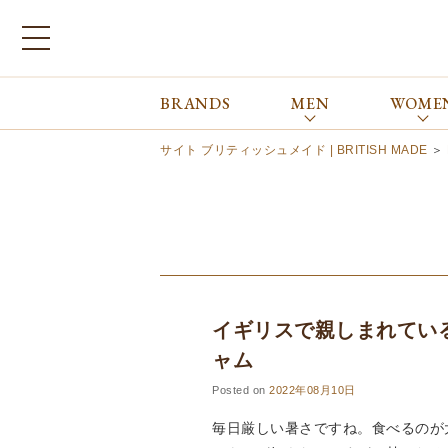
BRANDS
MEN
WOME
ブランドから探す
ALL
MEN
WOMEN
Atkinsons
GORAL
サイト ブリティッシュメイド | BRITISH MADE
＞
Auchincoal
Guernsey Woollens
Barbour
Johnstons of Elgin
Bennett Winch
JOSEPH CHEANEY
Billingham
macalastair
Bowhill&Elliott
New Balance
BRITISH MADE
PANTHERELLA
イギリスで親しまれてい
Caledoor
REPRODUCTION
OF FOUND
Church’s
ャム
SUNSPEL
Clarks
Posted on
2022年08月10日
The Edinburgh
corgi
Natural Skincare
毎日厳しい暑さですね。食べるのが
DENTS
Zatchels