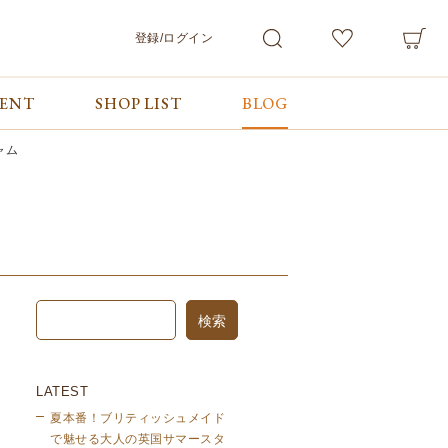
登録/ログイン
VENT
SHOP LIST
BLOG
会員サービス
ご利用ガイド/お問合せ
検索
マイページ
ご利用ガイド
ャム
カート
お問合せ
ログアウト
LATEST
夏本番！ブリティッシュメイド
で魅せる大人の英国サマースタ