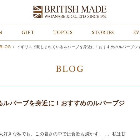
N
GIFT
TOPICS
STORIES
E
カテゴリから探す
コンテンツをみる
ALL
ジャケット
GIFT
BLOG
＞
イギリスで親しまれているルバーブを身近に！おすすめのルバーブジ
バッグ
トップス
TOPICS
シューズ
ボトム
STORIES
BLOG
財布
帽子&グローブ
EVENT
ベルト・革小物
ケア用品
BLOG
マフラー&ストール
その他
CONCEPT
アウター
SHOP LIST
るルバーブを身近に！おすすめのルバーブジ
大好きな私でも、この暑さの中では食欲も湧かず……。私は甘