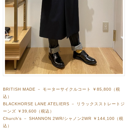
BRITISH MADE － モーターサイクルコート ￥85,800（税
込）
BLACKHORSE LANE ATELIERS － リラックスストレートジ
ーンズ ￥39,600（税込）
Church’s － SHANNON 2WR/シャノン2WR ￥144,100（税
込）