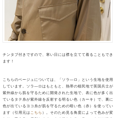
チンタブ付きですので、寒い日には襟を立てて着ることもでき
ます！
こちらのベージュについては、「ソラ―ロ」という生地を使用
しています。ソラ―ロはもともと、熱帯の植民地で英国兵士が
紫外線から肌を守るために開発された生地で、表に色が多く出
ているタテ糸が紫外線を反射する明るい色（カーキ）で、裏に
色が出ているヨコ糸が肌を守るための暗い色（赤）を使ってい
ます（引用元は
こちら
）。そのため見る角度によって色みが変